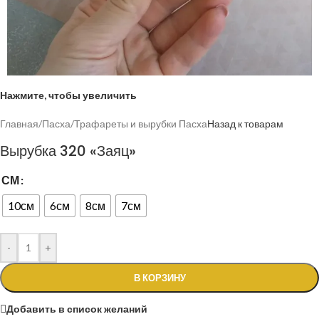
Нажмите, чтобы увеличить
Главная
/
Пасха
/
Трафареты и вырубки Пасха
Назад к товарам
Вырубка 320 «Заяц»
СМ
10см
6см
8см
7см
-
+
В КОРЗИНУ
Добавить в список желаний