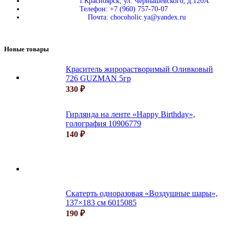
г.Красноярск, ул. Чернышевского, д.120А
Телефон: +7 (960) 757-70-07
Почта: chocoholic.ya@yandex.ru
Новые товары
Краситель жирорастворимый Оливковый
726 GUZMAN 5гр
330
₽
Гирлянда на ленте «Happy Birthday»,
голография 10906779
140
₽
Скатерть одноразовая «Воздушные шары»,
137×183 см 6015085
190
₽