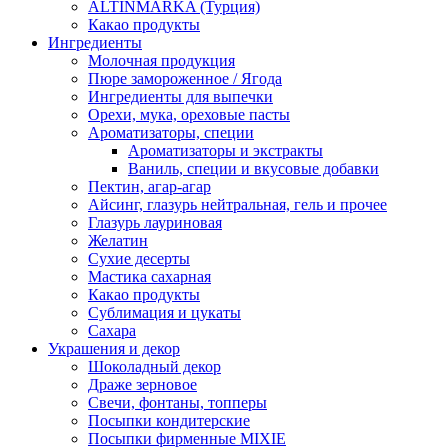
ALTINMARKA (Турция)
Какао продукты
Ингредиенты
Молочная продукция
Пюре замороженное / Ягода
Ингредиенты для выпечки
Орехи, мука, ореховые пасты
Ароматизаторы, специи
Ароматизаторы и экстракты
Ваниль, специи и вкусовые добавки
Пектин, агар-агар
Айсинг, глазурь нейтральная, гель и прочее
Глазурь лауриновая
Желатин
Сухие десерты
Мастика сахарная
Какао продукты
Сублимация и цукаты
Сахара
Украшения и декор
Шоколадный декор
Драже зерновое
Свечи, фонтаны, топперы
Посыпки кондитерские
Посыпки фирменные MIXIE