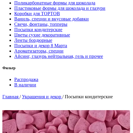
Поликарбонатные формы для шоколада
Пластиковые формы для шоколада и глазури
Коробки для ТОРТОВ
Ваниль, специи и вкусовые добавки
Свечи, фонтаны, топперы
Посыпки кондитерские
Цветы сухие декоративные
Ленты бордюрные
Посыпки и декор 8 Марта
Ароматизаторы, специи
Айсинг, глазурь нейтральная, гель и прочее
Фильтр
Распродажа
В наличии
Главная
/
Украшения и декор
/
Посыпки кондитерские