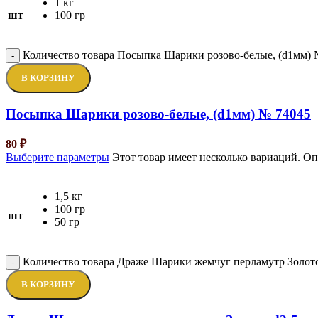
1 кг
шт
100 гр
Количество товара Посыпка Шарики розово-белые, (d1мм) 
-
В КОРЗИНУ
Посыпка Шарики розово-белые, (d1мм) № 74045
80
₽
Выберите параметры
Этот товар имеет несколько вариаций. О
1,5 кг
100 гр
шт
50 гр
Количество товара Драже Шарики жемчуг перламутр Золот
-
В КОРЗИНУ