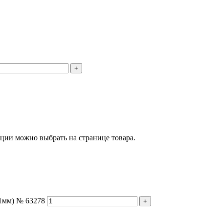
+
пции можно выбрать на странице товара.
1мм) № 63278
+