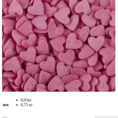
0,05кг
вес
0,75 кг