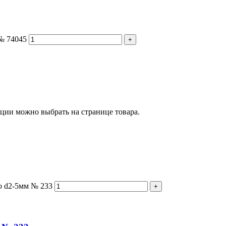
№ 74045
+
пции можно выбрать на странице товара.
о d2-5мм № 233
+