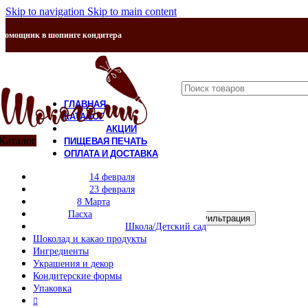
Skip to navigation
Skip to main content
Помощник в шопинге кондитера
ГЛАВНАЯ
КАТАЛОГ
АКЦИИ
Каталог
ПИЩЕВАЯ ПЕЧАТЬ
ОПЛАТА И ДОСТАВКА
Закрыть
КОНТАКТЫ
14 февраля
О НАС
23 февраля
Фильтр по цене
8 Марта
Пасха
Минимальная цена
Максимальная цена
Фильтрация
Школа/Детский сад
Цена:
40 ₽
—
600 ₽
Шоколад и какао продукты
Ингредиенты
Категории товаров
Украшения и декор
Кондитерские формы
Сухие десерты
Упаковка
НОВЫЙ ГОД