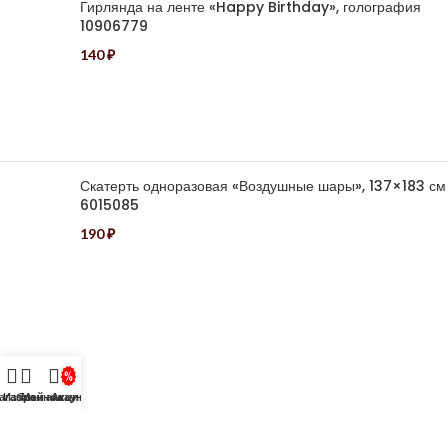
Гирлянда на ленте «Happy Birthday», голография
10906779
140
₽
Скатерть одноразовая «Воздушные шары», 137×183 см
6015085
190
₽
Меню
агазин
Избранное
Мой аккаунт
Акции
Магазин
АКЦИИ