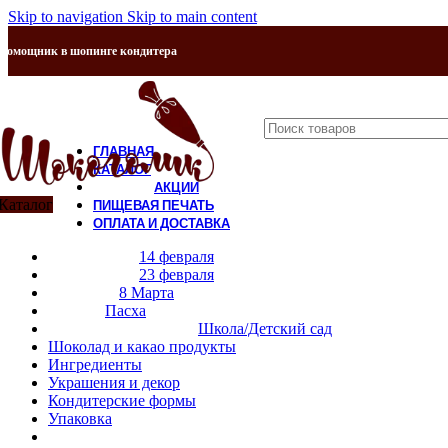
Skip to navigation
Skip to main content
Помощник в шопинге кондитера
ГЛАВНАЯ
КАТАЛОГ
АКЦИИ
Каталог
ПИЩЕВАЯ ПЕЧАТЬ
ОПЛАТА И ДОСТАВКА
Закрыть
КОНТАКТЫ
14 февраля
О НАС
23 февраля
ФИЛЬТР ПО ЦЕНЕ
8 Марта
Пасха
Школа/Детский сад
Фильтрация
Шоколад и какао продукты
Цена:
20 ₽
—
1 470 ₽
Ингредиенты
Украшения и декор
Кондитерские формы
Упаковка
КАТЕГОРИИ ТОВАРОВ