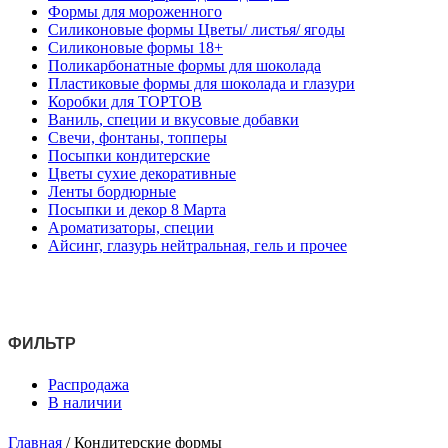
Формы для мороженного
Силиконовые формы Цветы/ листья/ ягоды
Силиконовые формы 18+
Поликарбонатные формы для шоколада
Пластиковые формы для шоколада и глазури
Коробки для ТОРТОВ
Ваниль, специи и вкусовые добавки
Свечи, фонтаны, топперы
Посыпки кондитерские
Цветы сухие декоративные
Ленты бордюрные
Посыпки и декор 8 Марта
Ароматизаторы, специи
Айсинг, глазурь нейтральная, гель и прочее
ФИЛЬТР
Распродажа
В наличии
Главная
/
Кондитерские формы