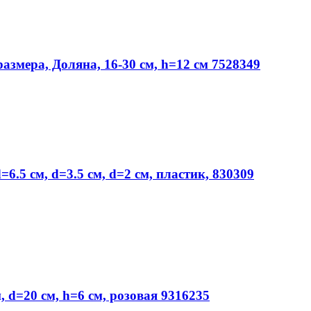
змера, Доляна, 16-30 см, h=12 см 7528349
.5 см, d=3.5 см, d=2 см, пластик, 830309
d=20 см, h=6 см, розовая 9316235