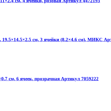
11×2.4 см, 4 ячейки, розовая Артикул 4472193
19.5×14.5×2.5 см, 3 ячейки (8.2×4.6 см), МИКС А
0.7 см, 6 ячеек, прозрачная Артикул 7059222