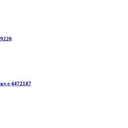
59220
икул 4472187