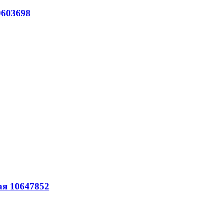
9603698
ая 10647852