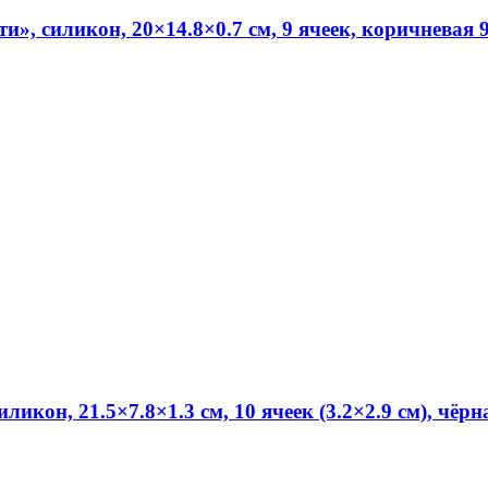
, силикон, 20×14.8×0.7 см, 9 ячеек, коричневая 
кон, 21.5×7.8×1.3 см, 10 ячеек (3.2×2.9 см), чёрн