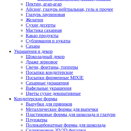
Пектин, агар-агар
Айсинг, глазурь нейтральная, гель и прочее
Глазурь лауриновая
Желатин
Сухие десерты
Мастика сахарная
Какао продукты
Сублимация и цукаты
Сахара
Украшения и декор
Шоколадный декор
Драже зерновое
Свечи, фонтаны, топперы
Посыпки кондитерские
Посыпки фирменные MIXIE
Сахарные украшения
Вафельные украшения
Цветы сухие декоративные
Кондитерские формы
Вырубки для пряников
Металлические формы для выпечки
Пластиковые формы для шоколада и глазури
Плунжеры
Поликарбонатные формы для шоколада
Силиконовые 3D/2D фигурки