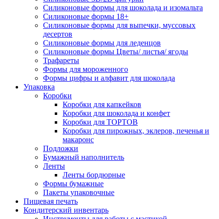
Силиконовые формы для шоколада и изомальта
Силиконовые формы 18+
Силиконовые формы для выпечки, муссовых
десертов
Силиконовые формы для леденцов
Силиконовые формы Цветы/ листья/ ягоды
Трафареты
Формы для мороженного
Формы цифры и алфавит для шоколада
Упаковка
Коробки
Коробки для капкейков
Коробки для шоколада и конфет
Коробки для ТОРТОВ
Коробки для пирожных, эклеров, печенья и
макаронс
Подложки
Бумажный наполнитель
Ленты
Ленты бордюрные
Формы бумажные
Пакеты упаковочные
Пищевая печать
Кондитерский инвентарь
Инструменты для работы с мастикой