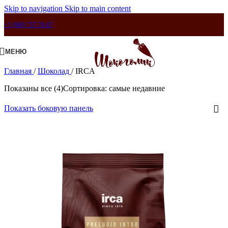
Skip to navigation
Skip to main content
+7 (960) 757-70-07
МЕНЮ
Главная
/
Шоколад
/
IRCA
Показаны все (4)
Сортировка: самые недавние
Показать боковую панель