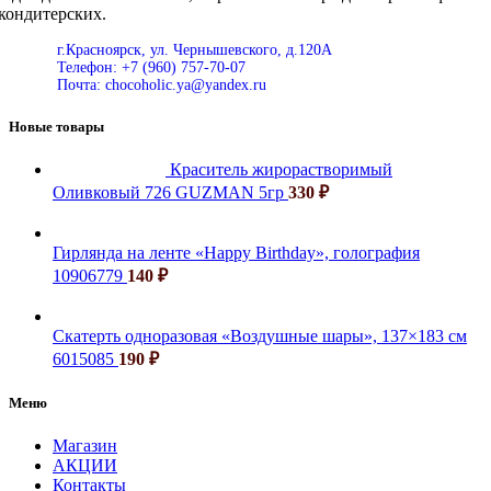
кондитерских.
г.Красноярск, ул. Чернышевского, д.120А
Телефон: +7 (960) 757-70-07
Почта: chocoholic.ya@yandex.ru
Новые товары
Краситель жирорастворимый
Оливковый 726 GUZMAN 5гр
330
₽
Гирлянда на ленте «Happy Birthday», голография
10906779
140
₽
Скатерть одноразовая «Воздушные шары», 137×183 см
6015085
190
₽
Меню
Магазин
АКЦИИ
Контакты