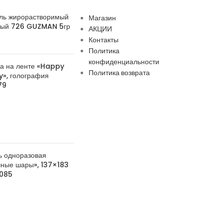
ль жирорастворимый
Магазин
вый 726 GUZMAN 5гр
АКЦИИ
Контакты
Политика
конфиденциальности
а на ленте «Happy
Политика возврата
y», голография
79
ь одноразовая
ные шары», 137×183
5085