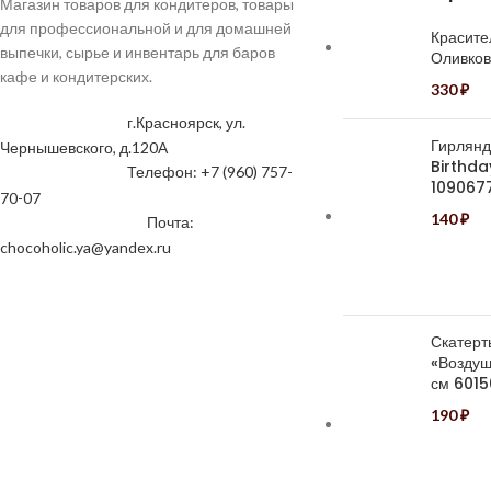
Магазин товаров для кондитеров, товары
для профессиональной и для домашней
Красите
выпечки, сырье и инвентарь для баров
Оливко
кафе и кондитерских.
330
₽
г.Красноярск, ул.
Гирлянд
Чернышевского, д.120А
Birthda
Телефон: +7 (960) 757-
109067
70-07
140
₽
Почта:
chocoholic.ya@yandex.ru
Скатерт
«Воздуш
см 601
190
₽