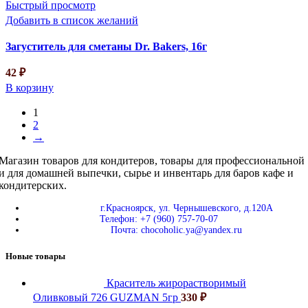
Быстрый просмотр
Добавить в список желаний
Загуститель для сметаны Dr. Bakers, 16г
42
₽
В корзину
1
2
→
Магазин товаров для кондитеров, товары для профессиональной
и для домашней выпечки, сырье и инвентарь для баров кафе и
кондитерских.
г.Красноярск, ул. Чернышевского, д.120А
Телефон: +7 (960) 757-70-07
Почта: chocoholic.ya@yandex.ru
Новые товары
Краситель жирорастворимый
Оливковый 726 GUZMAN 5гр
330
₽