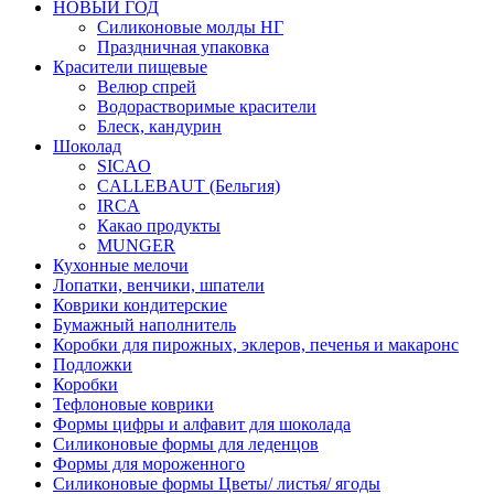
НОВЫЙ ГОД
Силиконовые молды НГ
Праздничная упаковка
Красители пищевые
Велюр спрей
Водорастворимые красители
Блеск, кандурин
Шоколад
SICAO
CALLEBAUT (Бельгия)
IRCA
Какао продукты
MUNGER
Кухонные мелочи
Лопатки, венчики, шпатели
Коврики кондитерские
Бумажный наполнитель
Коробки для пирожных, эклеров, печенья и макаронс
Подложки
Коробки
Тефлоновые коврики
Формы цифры и алфавит для шоколада
Силиконовые формы для леденцов
Формы для мороженного
Силиконовые формы Цветы/ листья/ ягоды