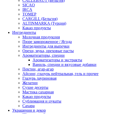
CALLEBAUT (Бельгия)
SICAO
IRCA
ТОМЕР
CARGILL (Бельгия)
ALTINMARKA (Турция)
Какао продукты
Ингредиенты
Молочная продукция
Пюре замороженное / Ягода
Ингредиенты для выпечки
Орехи, мука, ореховые пасты
Ароматизаторы, специи
Ароматизаторы и экстракты
Ваниль, специи и вкусовые добавки
Пектин, агар-агар
Айсинг, глазурь нейтральная, гель и прочее
Глазурь лауриновая
Желатин
Сухие десерты
Мастика сахарная
Какао продукты
Сублимация и цукаты
Сахара
Украшения и декор