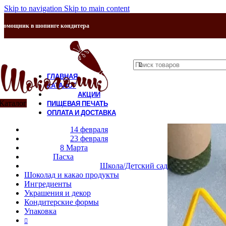
Skip to navigation
Skip to main content
Помощник в шопинге кондитера
ГЛАВНАЯ
КАТАЛОГ
АКЦИИ
Каталог
ПИЩЕВАЯ ПЕЧАТЬ
ОПЛАТА И ДОСТАВКА
КОНТАКТЫ
14 февраля
О НАС
23 февраля
8 Марта
Пасха
Школа/Детский сад
Шоколад и какао продукты
Ингредиенты
Украшения и декор
Кондитерские формы
Упаковка