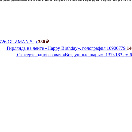
й 726 GUZMAN 5гр
330
₽
Гирлянда на ленте «Happy Birthday», голография 10906779
1
Скатерть одноразовая «Воздушные шары», 137×183 см 