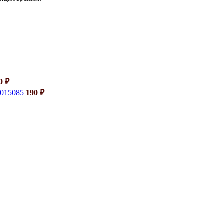
40
₽
6015085
190
₽