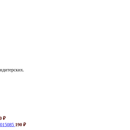
ондитерских.
40
₽
6015085
190
₽