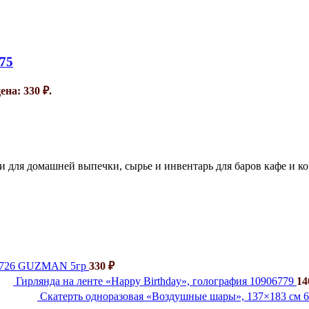
75
на: 330 ₽.
и для домашней выпечки, сырье и инвентарь для баров кафе и к
й 726 GUZMAN 5гр
330
₽
Гирлянда на ленте «Happy Birthday», голография 10906779
1
Скатерть одноразовая «Воздушные шары», 137×183 см 