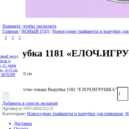
Нажмите, чтобы увеличить
Главная
/
НОВЫЙ ГОД
/
Новогодние трафареты и вырубки дл
Вырубка 1181 «ЕЛОЧ.ИГ
асовочный
 * 15 см,
овый молд
00 шт
нцов и
 9020870
а «С днём
», 6×3 см,
10 см
 9076289
см
Количество товара Вырубка 1181 "ЕЛОЧ.ИГРУШКА"
-
Добавить в список желаний
Артикул:
9995486826218
Категории:
Новогодние трафареты и вырубки для пряников
,
Н
Доставка
Оплата