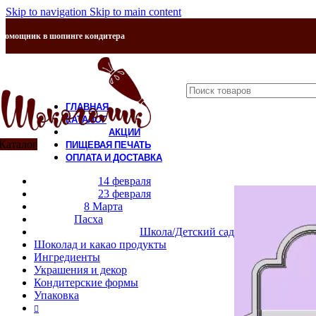
Skip to navigation
Skip to main content
Помощник в шопинге кондитера
ГЛАВНАЯ
КАТАЛОГ
АКЦИИ
Каталог
ПИЩЕВАЯ ПЕЧАТЬ
ОПЛАТА И ДОСТАВКА
Продано
КОНТАКТЫ
14 февраля
О НАС
23 февраля
8 Марта
Пасха
Школа/Детский сад
Шоколад и какао продукты
Ингредиенты
Украшения и декор
Кондитерские формы
Упаковка