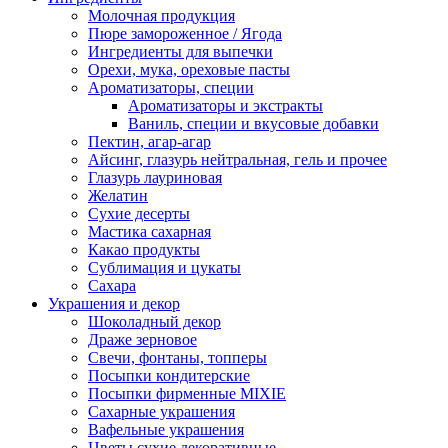
Молочная продукция
Пюре замороженное / Ягода
Ингредиенты для выпечки
Орехи, мука, ореховые пасты
Ароматизаторы, специи
Ароматизаторы и экстракты
Ваниль, специи и вкусовые добавки
Пектин, агар-агар
Айсинг, глазурь нейтральная, гель и прочее
Глазурь лауриновая
Желатин
Сухие десерты
Мастика сахарная
Какао продукты
Сублимация и цукаты
Сахара
Украшения и декор
Шоколадный декор
Драже зерновое
Свечи, фонтаны, топперы
Посыпки кондитерские
Посыпки фирменные MIXIE
Сахарные украшения
Вафельные украшения
Цветы сухие декоративные