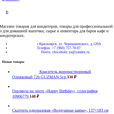
Магазин товаров для кондитеров, товары для профессиональной
и для домашней выпечки, сырье и инвентарь для баров кафе и
кондитерских.
г.Красноярск, ул. Чернышевского, д.120А
Телефон: +7 (960) 757-70-07
Почта: chocoholic.ya@yandex.ru
Новые товары
Краситель жирорастворимый
Оливковый 726 GUZMAN 5гр
330
₽
Гирлянда на ленте «Happy Birthday», голография
10906779
140
₽
Скатерть одноразовая «Воздушные шары», 137×183 см