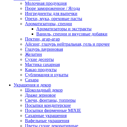
Молочная продукция
Пюре замороженное / Ягода
Ингредиенты для выпечки
Орехи, мука, ореховые пасты
Ароматизаторы, специи
Ароматизаторы и экстракты
Ваниль, специи и вкусовые добавки
Пектин, агар-агар
Айсинг, глазурь нейтральная, гель и прочее
Глазурь лауриновая
Желатин
Сухие десерты
Мастика сахарная
Какао продукты
Сублимация и цукаты
Сахара
Украшения и декор
Шоколадный декор
Драже зерновое
Свечи, фонтаны, топперы
Посыпки кондитерские
Посыпки фирменные MIXIE
Сахарные украшения
Вафельные украшения
Цветы сухие декоративные