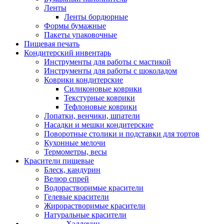
Ленты
Ленты бордюрные
Формы бумажные
Пакеты упаковочные
Пищевая печать
Кондитерский инвентарь
Инструменты для работы с мастикой
Инструменты для работы с шоколадом
Коврики кондитерские
Силиконовые коврики
Текстурные коврики
Тефлоновые коврики
Лопатки, венчики, шпатели
Насадки и мешки кондитерские
Поворотные столики и подставки для тортов
Кухонные мелочи
Термометры, весы
Красители пищевые
Блеск, кандурин
Велюр спрей
Водорастворимые красители
Гелевые красители
Жирорастворимые красители
Натуральные красители
Хэллоуин