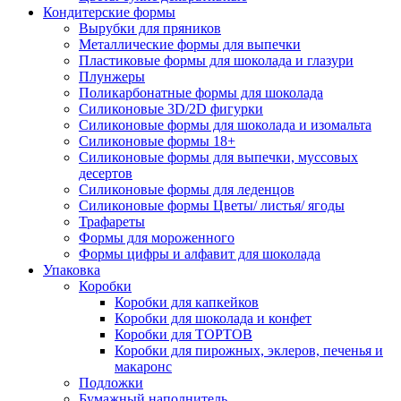
Кондитерские формы
Вырубки для пряников
Металлические формы для выпечки
Пластиковые формы для шоколада и глазури
Плунжеры
Поликарбонатные формы для шоколада
Силиконовые 3D/2D фигурки
Силиконовые формы для шоколада и изомальта
Силиконовые формы 18+
Силиконовые формы для выпечки, муссовых
десертов
Силиконовые формы для леденцов
Силиконовые формы Цветы/ листья/ ягоды
Трафареты
Формы для мороженного
Формы цифры и алфавит для шоколада
Упаковка
Коробки
Коробки для капкейков
Коробки для шоколада и конфет
Коробки для ТОРТОВ
Коробки для пирожных, эклеров, печенья и
макаронс
Подложки
Бумажный наполнитель