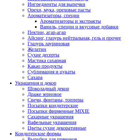
Ингредиенты для выпечки
Орехи, мука, ореховые пасты
Ароматизаторы, специи
Ароматизаторы и экстракты
Ваниль, специи и вкусовые добавки
Пектин, агар-агар
Айсинг, глазурь нейтральная, гель и прочее
Глазурь лауриновая
Желатин
Сухие десерты
Мастика сахарная
Какао продукты
Сублимация и цукаты
Сахара
Украшения и декор
Шоколадный декор
Драже зерновое
Свечи, фонтаны, топперы
Посыпки кондитерские
Посыпки фирменные MIXIE
Сахарные украшения
Вафельные украшения
Цветы сухие декоративные
Кондитерские формы
Вырубки для пряников