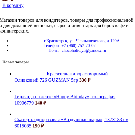
В корзину
Магазин товаров для кондитеров, товары для профессиональной
и для домашней выпечки, сырье и инвентарь для баров кафе и
кондитерских.
г.Красноярск, ул. Чернышевского, д.120А
Телефон: +7 (960) 757-70-07
Почта: chocoholic.ya@yandex.ru
Новые товары
Краситель жирорастворимый
Оливковый 726 GUZMAN 5гр
330
₽
Гирлянда на ленте «Happy Birthday», голография
10906779
140
₽
Скатерть одноразовая «Воздушные шары», 137×183 см
6015085
190
₽