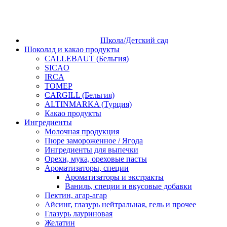
Школа/Детский сад
Шоколад и какао продукты
CALLEBAUT (Бельгия)
SICAO
IRCA
ТОМЕР
CARGILL (Бельгия)
ALTINMARKA (Турция)
Какао продукты
Ингредиенты
Молочная продукция
Пюре замороженное / Ягода
Ингредиенты для выпечки
Орехи, мука, ореховые пасты
Ароматизаторы, специи
Ароматизаторы и экстракты
Ваниль, специи и вкусовые добавки
Пектин, агар-агар
Айсинг, глазурь нейтральная, гель и прочее
Глазурь лауриновая
Желатин