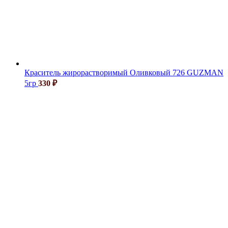
Краситель жирорастворимый Оливковый 726 GUZMAN
5гр
330
₽