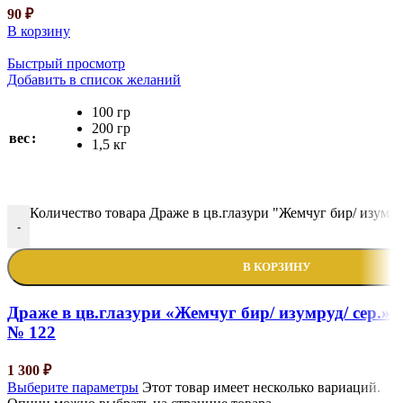
90
₽
В корзину
Быстрый просмотр
Добавить в список желаний
100 гр
200 гр
вес
1,5 кг
Количество товара Драже в цв.глазури "Жемчуг бир/ изумру
-
В КОРЗИНУ
Драже в цв.глазури «Жемчуг бир/ изумруд/ сер.»
№ 122
1 300
₽
Выберите параметры
Этот товар имеет несколько вариаций.