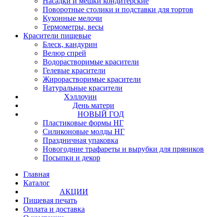
Насадки и мешки кондитерские
Поворотные столики и подставки для тортов
Кухонные мелочи
Термометры, весы
Красители пищевые
Блеск, кандурин
Велюр спрей
Водорастворимые красители
Гелевые красители
Жирорастворимые красители
Натуральные красители
Хэллоуин
День матери
НОВЫЙ ГОД
Пластиковые формы НГ
Силиконовые молды НГ
Праздничная упаковка
Новогодние трафареты и вырубки для пряников
Посыпки и декор
Главная
Каталог
АКЦИИ
Пищевая печать
Оплата и доставка