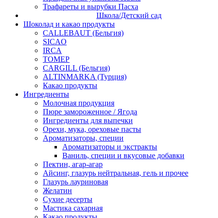
Трафареты и вырубки Пасха
Школа/Детский сад
Шоколад и какао продукты
CALLEBAUT (Бельгия)
SICAO
IRCA
ТОМЕР
CARGILL (Бельгия)
ALTINMARKA (Турция)
Какао продукты
Ингредиенты
Молочная продукция
Пюре замороженное / Ягода
Ингредиенты для выпечки
Орехи, мука, ореховые пасты
Ароматизаторы, специи
Ароматизаторы и экстракты
Ваниль, специи и вкусовые добавки
Пектин, агар-агар
Айсинг, глазурь нейтральная, гель и прочее
Глазурь лауриновая
Желатин
Сухие десерты
Мастика сахарная
Какао продукты