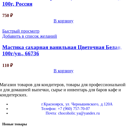
100г, Россия
750
₽
В корзину
Быстрый просмотр
Добавить в список желаний
Мастика сахарная ванильная Цветочная Белая,
100г/уп., 66736
110
₽
В корзину
Магазин товаров для кондитеров, товары для профессиональной
и для домашней выпечки, сырье и инвентарь для баров кафе и
кондитерских.
г.Красноярск, ул. Чернышевского, д.120А
Телефон: +7 (960) 757-70-07
Почта: chocoholic.ya@yandex.ru
Новые товары