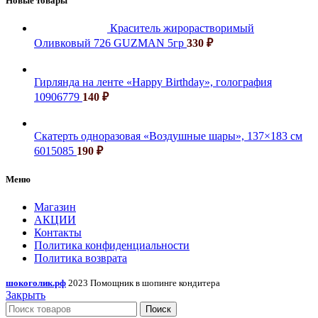
Новые товары
Краситель жирорастворимый
Оливковый 726 GUZMAN 5гр
330
₽
Гирлянда на ленте «Happy Birthday», голография
10906779
140
₽
Скатерть одноразовая «Воздушные шары», 137×183 см
6015085
190
₽
Меню
Магазин
АКЦИИ
Контакты
Политика конфиденциальности
Политика возврата
шокоголик.рф
2023 Помощник в шопинге кондитера
Закрыть
Поиск