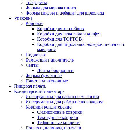
Трафареты
Формы для мороженного
Формы цифры и алфавит для шоколада
Упаковка
Коробки
Коробки для капкейков
Коробки для шоколада и конфет
Коробки для ТОРТОВ
Коробки для пирожных, эклеров, печенья и
макаронс
Подложки
Бумажный наполнитель
Ленты
Ленты бордюрные
Формы бумажные
Пакеты упаковочные
Пищевая печать
Кондитерский инвентарь
Инструменты для работы с мастикой
Инструменты для работы с шоколадом
Коврики кондитерские
Силиконовые коврики
Текстурные коврики
Тефлоновые коврики
Лопатки, венчики, шпатели