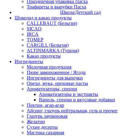
Праздничная упаковка Пасха
Трафареты и вырубки Пасха
Школа/Детский сад
Шоколад и какао продукты
CALLEBAUT (Бельгия)
SICAO
IRCA
ТОМЕР
CARGILL (Бельгия)
ALTINMARKA (Турция)
Какао продукты
Ингредиенты
Молочная продукция
Пюре замороженное / Ягода
Ингредиенты для выпечки
Орехи, мука, ореховые пасты
Ароматизаторы, специи
Ароматизаторы и экстракты
Ваниль, специи и вкусовые добавки
Пектин, агар-агар
Айсинг, глазурь нейтральная, гель и прочее
Глазурь лауриновая
Желатин
Сухие десерты
Мастика сахарная