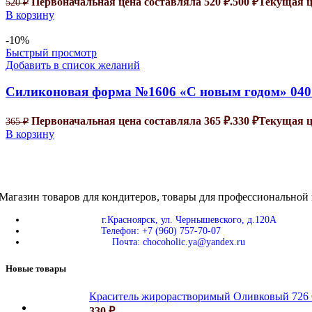
Первоначальная цена составляла 520 ₽.
500
₽
Текущая це
520
₽
В корзину
-10%
Быстрый просмотр
Добавить в список желаний
Силиконовая форма №1606 «С новым годом» 040
Первоначальная цена составляла 365 ₽.
330
₽
Текущая це
365
₽
В корзину
Магазин товаров для кондитеров, товары для профессиональной 
г.Красноярск, ул. Чернышевского, д.120А
Телефон: +7 (960) 757-70-07
Почта: chocoholic.ya@yandex.ru
Новые товары
Краситель жирорастворимый Оливковый 72
330
₽