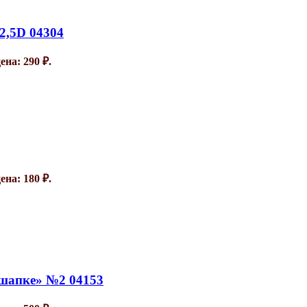
2,5D 04304
на: 290 ₽.
на: 180 ₽.
 шапке» №2 04153