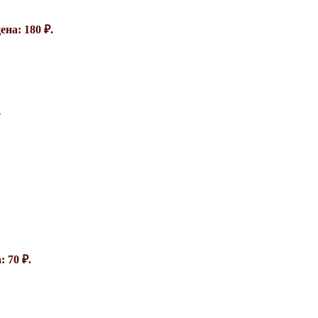
на: 180 ₽.
л
 70 ₽.