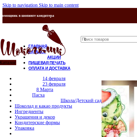
Skip to navigation
Skip to main content
Помощник в шопинге кондитера
ГЛАВНАЯ
КАТАЛОГ
АКЦИИ
Каталог
ПИЩЕВАЯ ПЕЧАТЬ
ОПЛАТА И ДОСТАВКА
Продано
КОНТАКТЫ
14 февраля
О НАС
23 февраля
8 Марта
Пасха
Школа/Детский сад
Шоколад и какао продукты
Ингредиенты
Украшения и декор
Кондитерские формы
Упаковка