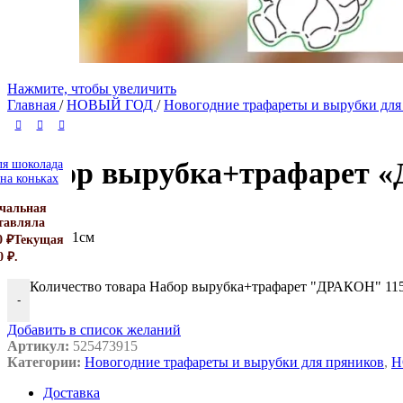
Нажмите, чтобы увеличить
Главная
/
НОВЫЙ ГОД
/
Новогодние трафареты и вырубки дл
Набор вырубка+трафарет 
26*15*4
ля шоколада
nika
на коньках
RO 1450
чальная
T
40
₽
ставляла
11см
0
₽
Текущая
см
0 ₽.
Количество товара Набор вырубка+трафарет "ДРАКОН" 11
-
Добавить в список желаний
Артикул:
525473915
Категории:
Новогодние трафареты и вырубки для пряников
,
Н
Доставка