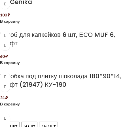
ForGenika
100
₽
В корзину
Короб для капкейков 6 шт, ЕСО MUF 6,
крафт
60
₽
В корзину
Коробка под плитку шоколада 180*90*14,
крафт (21947) КУ-190
24
₽
В корзину
ШТ
200 шт
50 шт
180 шт