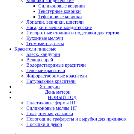
Коврики кондитерские
Силиконовые коврики
Текстурные коврики
Тефлоновые коврики
Лопатки, венчики, шпатели
Насадки и мешки кондитерские
Поворотные столики и подставки для тортов
Кухонные мелочи
Термометры, весы
Красители пищевые
Блеск, кандурин
Велюр спрей
Водорастворимые красители
Гелевые красители
Жирорастворимые красители
Натуральные красители
Хэллоуин
День матери
НОВЫЙ ГОД
Пластиковые формы НГ
Силиконовые молды НГ
Праздничная упаковка
Новогодние трафареты и вырубки для пряников
Посыпки и декор