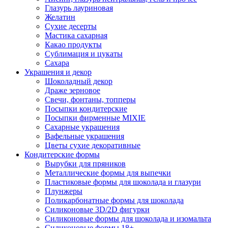
Глазурь лауриновая
Желатин
Сухие десерты
Мастика сахарная
Какао продукты
Сублимация и цукаты
Сахара
Украшения и декор
Шоколадный декор
Драже зерновое
Свечи, фонтаны, топперы
Посыпки кондитерские
Посыпки фирменные MIXIE
Сахарные украшения
Вафельные украшения
Цветы сухие декоративные
Кондитерские формы
Вырубки для пряников
Металлические формы для выпечки
Пластиковые формы для шоколада и глазури
Плунжеры
Поликарбонатные формы для шоколада
Силиконовые 3D/2D фигурки
Силиконовые формы для шоколада и изомальта
Силиконовые формы 18+