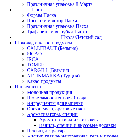
Праздничная упаковка 8 Марта
Пасха
Формы Пасха
Посыпки и декор Пасха
Праздничная упаковка Пасха
Трафареты и вырубки Пасха
Школа/Детский сад
Шоколад и какао продукты
CALLEBAUT (Бельгия)
SICAO
IRCA
ТОМЕР
CARGILL (Бельгия)
ALTINMARKA (Турция)
Какао продукты
Ингредиенты
Молочная продукция
Пюре замороженное / Ягода
Ингредиенты для выпечки
Орехи, мука, ореховые пасты
Ароматизаторы, специи
Ароматизаторы и экстракты
Ваниль, специи и вкусовые добавки
Пектин, агар-агар
Айсинг, глазурь нейтральная, гель и прочее