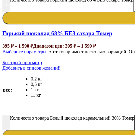
-
Горький шоколад 68% БЕЗ сахара Томер
395
₽
–
1 590
₽
Диапазон цен: 395 ₽ – 1 590 ₽
Выберите параметры
Этот товар имеет несколько вариаций. О
Быстрый просмотр
Добавить в список желаний
0,2 кг
0,5 кг
1 кг
вес
11 кг
Количество товара Белый шоколад карамельный 30% Томер
-