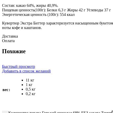
Состав: какао 64%, жиры 40,9%.
Пищевая ценность(100г): Белки 6,3 г Жиры 42 г Углеводы 37 г
Энергетическая ценность (100г): 554 ккал
Кувертюр Экстра Биттер характеризуется насыщенным букетом
ноты кофе и каштанов.
Доставка
Оплата
Похожие
Быстрый просмотр
Добавить в список желаний
11 кг
1 кг
0,5 кг
вес
0,2 кг
Количество товара Горький шоколад 68% БЕЗ сахара Томер