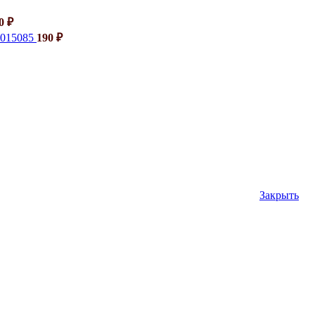
40
₽
6015085
190
₽
Закрыть