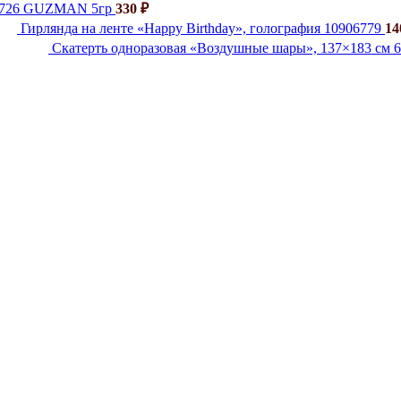
й 726 GUZMAN 5гр
330
₽
Гирлянда на ленте «Happy Birthday», голография 10906779
1
Скатерть одноразовая «Воздушные шары», 137×183 см 