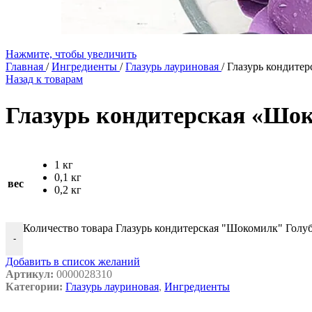
Нажмите, чтобы увеличить
Главная
/
Ингредиенты
/
Глазурь лауриновая
/
Глазурь кондитер
Назад к товарам
Глазурь кондитерская «Шок
1 кг
0,1 кг
вес
0,2 кг
Количество товара Глазурь кондитерская "Шокомилк" Голуб
-
Добавить в список желаний
Артикул:
0000028310
Категории:
Глазурь лауриновая
,
Ингредиенты