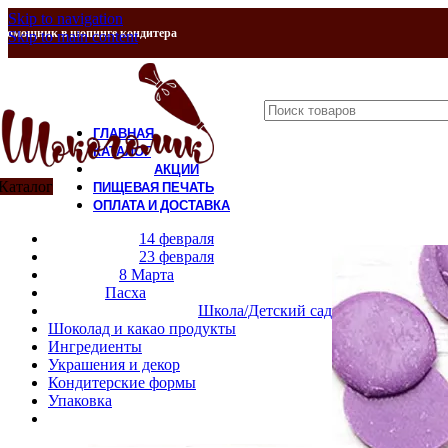
Skip to navigation
Помощник в шопинге кондитера
Skip to main content
ГЛАВНАЯ
КАТАЛОГ
АКЦИИ
Каталог
ПИЩЕВАЯ ПЕЧАТЬ
ОПЛАТА И ДОСТАВКА
Продано
КОНТАКТЫ
14 февраля
О НАС
23 февраля
8 Марта
Пасха
Школа/Детский сад
Шоколад и какао продукты
Ингредиенты
Украшения и декор
Кондитерские формы
Упаковка