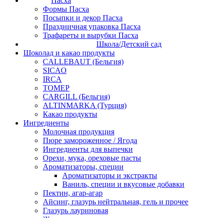
Пасха
Формы Пасха
Посыпки и декор Пасха
Праздничная упаковка Пасха
Трафареты и вырубки Пасха
Школа/Детский сад
Шоколад и какао продукты
CALLEBAUT (Бельгия)
SICAO
IRCA
ТОМЕР
CARGILL (Бельгия)
ALTINMARKA (Турция)
Какао продукты
Ингредиенты
Молочная продукция
Пюре замороженное / Ягода
Ингредиенты для выпечки
Орехи, мука, ореховые пасты
Ароматизаторы, специи
Ароматизаторы и экстракты
Ваниль, специи и вкусовые добавки
Пектин, агар-агар
Айсинг, глазурь нейтральная, гель и прочее
Глазурь лауриновая