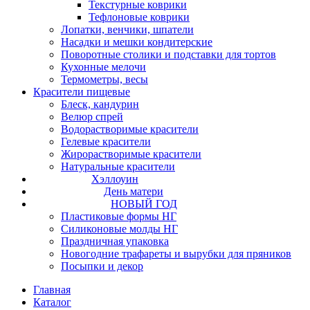
Текстурные коврики
Тефлоновые коврики
Лопатки, венчики, шпатели
Насадки и мешки кондитерские
Поворотные столики и подставки для тортов
Кухонные мелочи
Термометры, весы
Красители пищевые
Блеск, кандурин
Велюр спрей
Водорастворимые красители
Гелевые красители
Жирорастворимые красители
Натуральные красители
Хэллоуин
День матери
НОВЫЙ ГОД
Пластиковые формы НГ
Силиконовые молды НГ
Праздничная упаковка
Новогодние трафареты и вырубки для пряников
Посыпки и декор
Главная
Каталог