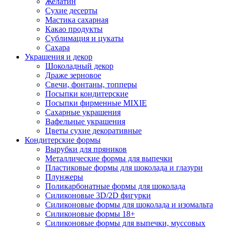
Желатин
Сухие десерты
Мастика сахарная
Какао продукты
Сублимация и цукаты
Сахара
Украшения и декор
Шоколадный декор
Драже зерновое
Свечи, фонтаны, топперы
Посыпки кондитерские
Посыпки фирменные MIXIE
Сахарные украшения
Вафельные украшения
Цветы сухие декоративные
Кондитерские формы
Вырубки для пряников
Металлические формы для выпечки
Пластиковые формы для шоколада и глазури
Плунжеры
Поликарбонатные формы для шоколада
Силиконовые 3D/2D фигурки
Силиконовые формы для шоколада и изомальта
Силиконовые формы 18+
Силиконовые формы для выпечки, муссовых