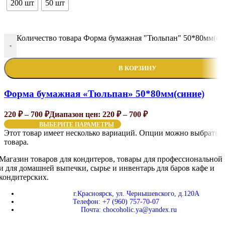
200 шт
50 шт
Количество товара Форма бумажная "Тюльпан" 50*80мм(си
-
В КОРЗИНУ
Форма бумажная «Тюльпан» 50*80мм(синие)
220
₽
–
700
₽
Диапазон цен: 220 ₽ – 700 ₽
ВЫБЕРИТЕ ПАРАМЕТРЫ
Этот товар имеет несколько вариаций. Опции можно выбрать н
товара.
Магазин товаров для кондитеров, товары для профессиональной
и для домашней выпечки, сырье и инвентарь для баров кафе и
кондитерских.
г.Красноярск, ул. Чернышевского, д.120А
Телефон: +7 (960) 757-70-07
Почта: chocoholic.ya@yandex.ru