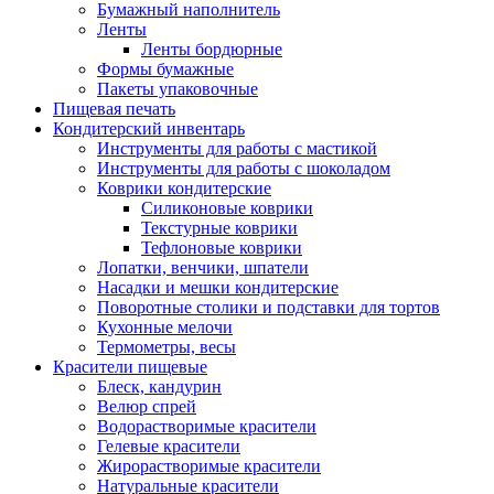
Бумажный наполнитель
Ленты
Ленты бордюрные
Формы бумажные
Пакеты упаковочные
Пищевая печать
Кондитерский инвентарь
Инструменты для работы с мастикой
Инструменты для работы с шоколадом
Коврики кондитерские
Силиконовые коврики
Текстурные коврики
Тефлоновые коврики
Лопатки, венчики, шпатели
Насадки и мешки кондитерские
Поворотные столики и подставки для тортов
Кухонные мелочи
Термометры, весы
Красители пищевые
Блеск, кандурин
Велюр спрей
Водорастворимые красители
Гелевые красители
Жирорастворимые красители
Натуральные красители