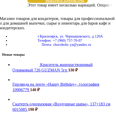
ВЫБЕРИТЕ ПАРАМЕТРЫ
Этот товар имеет несколько вариаций. Опции мо
Магазин товаров для кондитеров, товары для профессиональной
и для домашней выпечки, сырье и инвентарь для баров кафе и
кондитерских.
г.Красноярск, ул. Чернышевского, д.120А
Телефон: +7 (960) 757-70-07
Почта: chocoholic.ya@yandex.ru
Новые товары
Краситель жирорастворимый
Оливковый 726 GUZMAN 5гр
330
₽
Гирлянда на ленте «Happy Birthday», голография
10906779
140
₽
Скатерть одноразовая «Воздушные шары», 137×183 см
6015085
190
₽