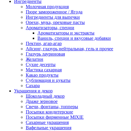
Ингредиенты
Молочная продукция
Пюре замороженное / Ягода
Ингредиенты для выпечки
Орехи, мука, ореховые пасты
Ароматизаторы, специи
Ароматизаторы и экстракты
Ваниль, специи и вкусовые добавки
Пектин, агар-агар
Айсинг, глазурь нейтральная, гель и прочее
Глазурь лауриновая
Желатин
Сухие десерты
Мастика сахарная
Какао продукты
Сублимация и цукаты
Сахара
Украшения и декор
Шоколадный декор
Драже зерновое
Свечи, фонтаны, топперы
Посыпки кондитерские
Посыпки фирменные MIXIE
Сахарные украшения
Вафельные украшения