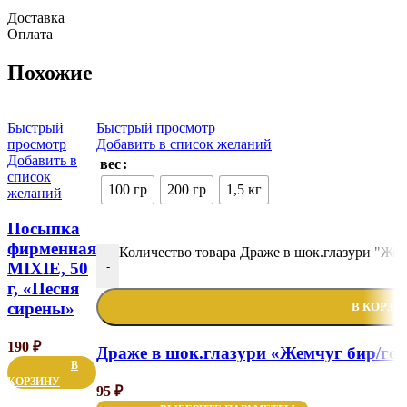
Доставка
Оплата
Похожие
Быстрый
Быстрый просмотр
просмотр
Добавить в список желаний
Добавить в
вес
список
100 гр
200 гр
1,5 кг
желаний
Посыпка
фирменная
Количество товара Драже в шок.глазури "Жем
MIXIE, 50
-
г, «Песня
сирены»
В КОРЗИ
190
₽
Драже в шок.глазури «Жемчуг бир/гол
В
КОРЗИНУ
95
₽