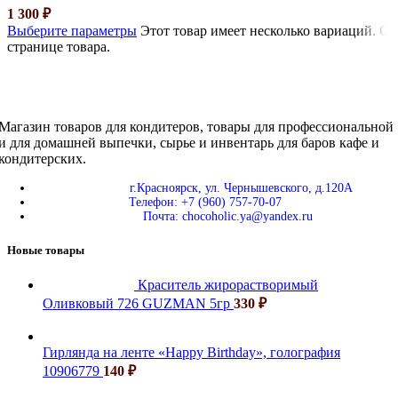
1 300
₽
Выберите параметры
Этот товар имеет несколько вариаций. О
странице товара.
Магазин товаров для кондитеров, товары для профессиональной
и для домашней выпечки, сырье и инвентарь для баров кафе и
кондитерских.
г.Красноярск, ул. Чернышевского, д.120А
Телефон: +7 (960) 757-70-07
Почта: chocoholic.ya@yandex.ru
Новые товары
Краситель жирорастворимый
Оливковый 726 GUZMAN 5гр
330
₽
Гирлянда на ленте «Happy Birthday», голография
10906779
140
₽