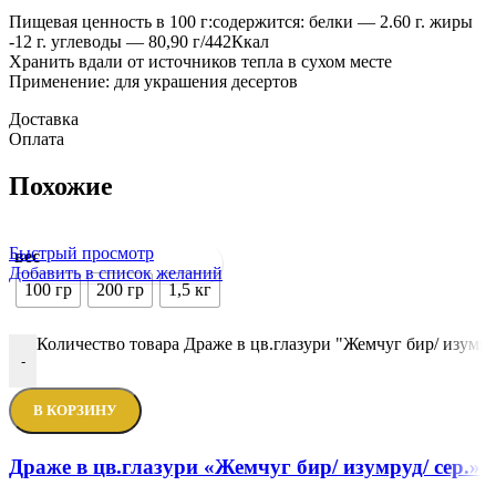
Пищевая ценность в 100 г:содержится: белки — 2.60 г. жиры
-12 г. углеводы — 80,90 г/442Ккал
Хранить вдали от источников тепла в сухом месте
Применение: для украшения десертов
Доставка
Оплата
Похожие
Быстрый просмотр
вес
Добавить в список желаний
100 гр
200 гр
1,5 кг
Количество товара Драже в цв.глазури "Жемчуг бир/ изумру
-
В КОРЗИНУ
Драже в цв.глазури «Жемчуг бир/ изумруд/ сер.» 