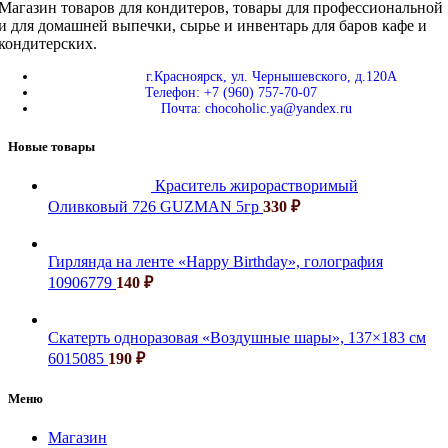
Магазин товаров для кондитеров, товары для профессиональной
и для домашней выпечки, сырье и инвентарь для баров кафе и
кондитерских.
г.Красноярск, ул. Чернышевского, д.120А
Телефон: +7 (960) 757-70-07
Почта: chocoholic.ya@yandex.ru
Новые товары
Краситель жирорастворимый
Оливковый 726 GUZMAN 5гр
330
₽
Гирлянда на ленте «Happy Birthday», голография
10906779
140
₽
Скатерть одноразовая «Воздушные шары», 137×183 см
6015085
190
₽
Меню
Магазин