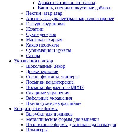
Ароматизаторы и экстракты
Ваниль, специи и вкусовые добавки
Пектин, агар-агар
Айсинг, глазурь нейтральная, гель и прочее
Глазурь лауриновая
Желатин
Сухие десерты
Мастика сахарная
Какао продукты
Сублимация и цукаты
Сахара
Украшения и декор
Шоколадный декор
Драже зерновое
Свечи, фонтаны, топперы
Посыпки кондитерские
Посыпки фирменные MIXIE
Сахарные украшения
Вафельные украшения
Цветы сухие декоративные
Кондитерские формы
Вырубки для пряников
Металлические формы для выпечки
Пластиковые формы для шоколада и глазури
Плунжеры