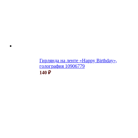
Гирлянда на ленте «Happy Birthday»,
голография 10906779
140
₽