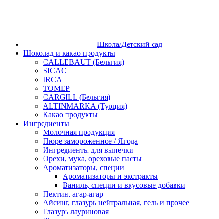
Школа/Детский сад
Шоколад и какао продукты
CALLEBAUT (Бельгия)
SICAO
IRCA
ТОМЕР
CARGILL (Бельгия)
ALTINMARKA (Турция)
Какао продукты
Ингредиенты
Молочная продукция
Пюре замороженное / Ягода
Ингредиенты для выпечки
Орехи, мука, ореховые пасты
Ароматизаторы, специи
Ароматизаторы и экстракты
Ваниль, специи и вкусовые добавки
Пектин, агар-агар
Айсинг, глазурь нейтральная, гель и прочее
Глазурь лауриновая