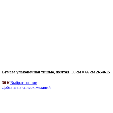
Бумага упаковочная тишью, желтая, 50 см × 66 см 2654615
30
₽
Выбрать опции
Добавить в список желаний
Бумага упаковочная тишью, золотая, 50 см × 66 см 2654626
210
₽
Форма для мороженого «Коты», силикон, 38×14.5×2.5 см, 4
ячейки, МИКС 2594958
250
₽