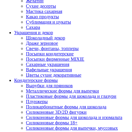
Желатин
Сухие десерты
Мастика сахарная
Какао продукты
Сублимация и цукаты
Сахара
Украшения и декор
Шоколадный декор
Драже зерновое
Свечи, фонтаны, топперы
Посыпки кондитерские
Посыпки фирменные MIXIE
Сахарные украшения
Вафельные украшения
Цветы сухие декоративные
Кондитерские формы
Вырубки для пряников
Металлические формы для выпечки
Пластиковые формы для шоколада и глазури
Плунжеры
Поликарбонатные формы для шоколада
Силиконовые 3D/2D фигурки
Силиконовые формы для шоколада и изомальта
Силиконовые формы 18+
Силиконовые формы для выпечки, муссовых