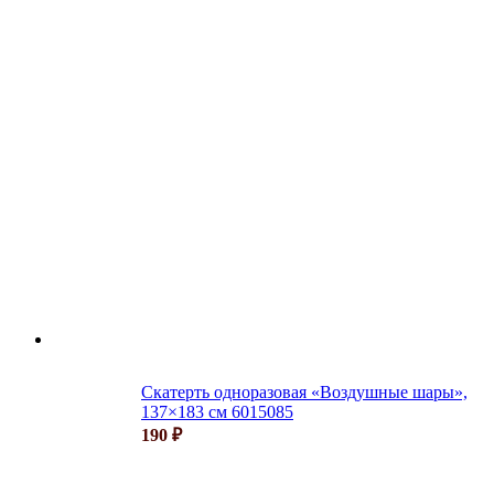
Скатерть одноразовая «Воздушные шары»,
137×183 см 6015085
190
₽