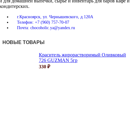
и для домашней выпечки, сырье и инвентарь для баров кафе и
кондитерских.
г.Красноярск, ул. Чернышевского, д.120А
Телефон: +7 (960) 757-70-07
Почта: chocoholic.ya@yandex.ru
НОВЫЕ ТОВАРЫ
Краситель жирорастворимый Оливковый
726 GUZMAN 5гр
330
₽