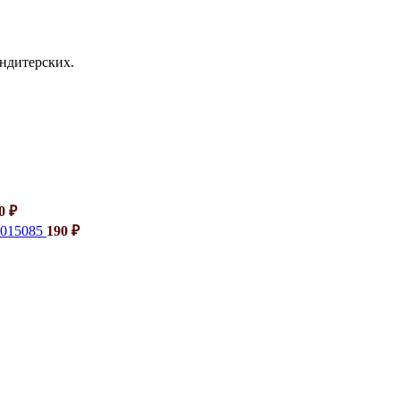
ондитерских.
40
₽
6015085
190
₽