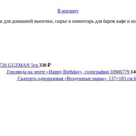
В корзину
и для домашней выпечки, сырье и инвентарь для баров кафе и к
й 726 GUZMAN 5гр
330
₽
Гирлянда на ленте «Happy Birthday», голография 10906779
1
Скатерть одноразовая «Воздушные шары», 137×183 см 