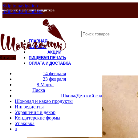
Skip to navigation
Помощник в шопинге кондитера
Skip to main content
ГЛАВНАЯ
КАТАЛОГ
АКЦИИ
Каталог
ПИЩЕВАЯ ПЕЧАТЬ
ОПЛАТА И ДОСТАВКА
Продано
КОНТАКТЫ
14 февраля
О НАС
23 февраля
8 Марта
Пасха
Школа/Детский сад
Шоколад и какао продукты
Ингредиенты
Украшения и декор
Кондитерские формы
Упаковка