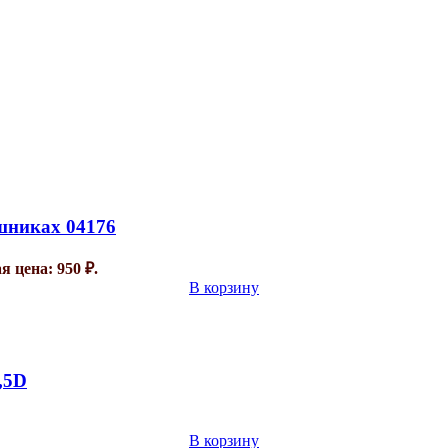
шниках 04176
 цена: 950 ₽.
В корзину
,5D
В корзину