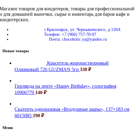
Магазин товаров для кондитеров, товары для профессиональной
и для домашней выпечки, сырье и инвентарь для баров кафе и
кондитерских.
г.Красноярск, ул. Чернышевского, д.120А
Телефон: +7 (960) 757-70-07
Почта: chocoholic.ya@yandex.ru
Новые товары
Краситель жирорастворимый
Оливковый 726 GUZMAN 5гр
330
₽
Гирлянда на ленте «Happy Birthday», голография
10906779
140
₽
Скатерть одноразовая «Воздушные шары», 137×183 см
6015085
190
₽
Меню