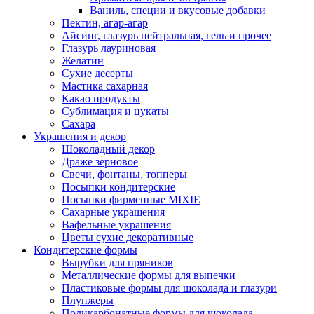
Ваниль, специи и вкусовые добавки
Пектин, агар-агар
Айсинг, глазурь нейтральная, гель и прочее
Глазурь лауриновая
Желатин
Сухие десерты
Мастика сахарная
Какао продукты
Сублимация и цукаты
Сахара
Украшения и декор
Шоколадный декор
Драже зерновое
Свечи, фонтаны, топперы
Посыпки кондитерские
Посыпки фирменные MIXIE
Сахарные украшения
Вафельные украшения
Цветы сухие декоративные
Кондитерские формы
Вырубки для пряников
Металлические формы для выпечки
Пластиковые формы для шоколада и глазури
Плунжеры
Поликарбонатные формы для шоколада