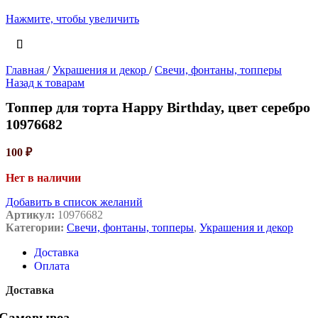
Нажмите, чтобы увеличить
Главная
/
Украшения и декор
/
Свечи, фонтаны, топперы
Назад к товарам
Топпер для торта Happy Birthday, цвет серебро
10976682
100
₽
Нет в наличии
Добавить в список желаний
Артикул:
10976682
Категории:
Свечи, фонтаны, топперы
,
Украшения и декор
Доставка
Оплата
Доставка
Самовывоз