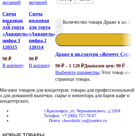
желаний
желаний
Свеча
Свеча
восковая
восковая
Количество товара Драже в цв.гл
-
для торта
для торта
«Акварель»
«Акварель»
цифра 3
цифра 2
120315
120314
Драже в цв.глазури «Жемчуг Сереб
90
₽
90
₽
В корзину
В корзину
90
₽
–
1 120
₽
Диапазон цен: 90 ₽ – 1 1
Выберите параметры
Этот товар имее
странице товара.
Магазин товаров для кондитеров, товары для профессиональной
и для домашней выпечки, сырье и инвентарь для баров кафе и
кондитерских.
г.Красноярск, ул. Чернышевского, д.120А
Телефон: +7 (960) 757-70-07
Почта: chocoholic.ya@yandex.ru
НОВЫЕ ТОВАРЫ