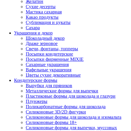
Желатин
Сухие десерты
Мастика сахарная
Какао продукты
Сублимация и цукаты
Сахара
Украшения и декор
Шоколадный декор
Драже зерновое
Свечи, фонтаны, топперы
Посыпки кондитерские
Посыпки фирменные MIXIE
Сахарные украшения
Вафельные украшения
Цветы сухие декоративные
Кондитерские формы
Вырубки для пряников
Металлические формы для выпечки
Пластиковые формы для шоколада и глазури
Плунжеры
Поликарбонатные формы для шоколада
Силиконовые 3D/2D фигурки
Силиконовые формы для шоколада и изомальта
Силиконовые формы 18+
Силиконовые формы для выпечки, муссовых