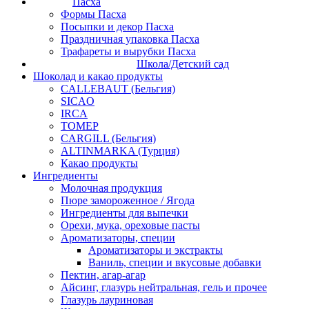
Пасха
Формы Пасха
Посыпки и декор Пасха
Праздничная упаковка Пасха
Трафареты и вырубки Пасха
Школа/Детский сад
Шоколад и какао продукты
CALLEBAUT (Бельгия)
SICAO
IRCA
ТОМЕР
CARGILL (Бельгия)
ALTINMARKA (Турция)
Какао продукты
Ингредиенты
Молочная продукция
Пюре замороженное / Ягода
Ингредиенты для выпечки
Орехи, мука, ореховые пасты
Ароматизаторы, специи
Ароматизаторы и экстракты
Ваниль, специи и вкусовые добавки
Пектин, агар-агар
Айсинг, глазурь нейтральная, гель и прочее
Глазурь лауриновая