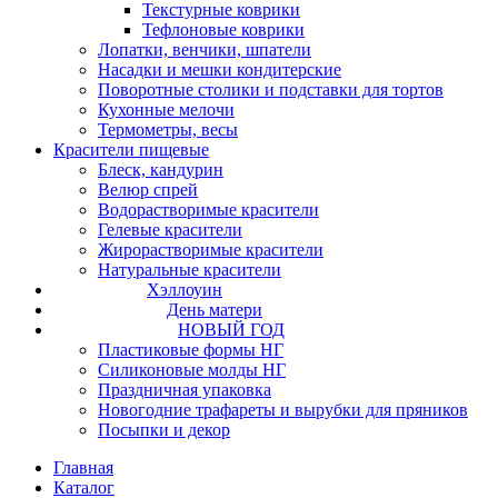
Текстурные коврики
Тефлоновые коврики
Лопатки, венчики, шпатели
Насадки и мешки кондитерские
Поворотные столики и подставки для тортов
Кухонные мелочи
Термометры, весы
Красители пищевые
Блеск, кандурин
Велюр спрей
Водорастворимые красители
Гелевые красители
Жирорастворимые красители
Натуральные красители
Хэллоуин
День матери
НОВЫЙ ГОД
Пластиковые формы НГ
Силиконовые молды НГ
Праздничная упаковка
Новогодние трафареты и вырубки для пряников
Посыпки и декор
Главная
Каталог