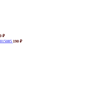
40
₽
6015085
190
₽