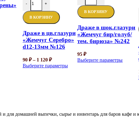
-
+
ирены»
В КОРЗИНУ
В КОРЗИНУ
Драже в шок.глазури
Драже в цв.глазури
«Жемчуг бир/голуб/
«Жемчуг Серебро»
тем. бирюза» №242
d12-13мм №126
95
₽
90
₽
–
1 120
₽
Выберите параметры
Выберите параметры
 и для домашней выпечки, сырье и инвентарь для баров кафе и 