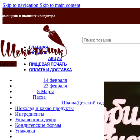
Skip to navigation
Skip to main content
Помощник в шопинге кондитера
ГЛАВНАЯ
КАТАЛОГ
АКЦИИ
Каталог
ПИЩЕВАЯ ПЕЧАТЬ
ОПЛАТА И ДОСТАВКА
КОНТАКТЫ
14 февраля
О НАС
23 февраля
8 Марта
Пасха
Школа/Детский сад
Шоколад и какао продукты
Ингредиенты
Украшения и декор
Кондитерские формы
Упаковка