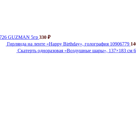
й 726 GUZMAN 5гр
330
₽
Гирлянда на ленте «Happy Birthday», голография 10906779
1
Скатерть одноразовая «Воздушные шары», 137×183 см 