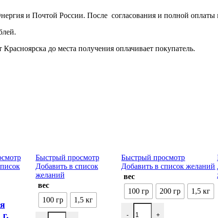
ргия и Почтой России. После согласования и полной оплаты в 
блей.
 Красноярска до места получения оплачивает покупатель.
осмотр
Быстрый просмотр
Быстрый просмотр
список
Добавить в список
Добавить в список желаний
желаний
вес
вес
100 гр
200 гр
1,5 кг
100 гр
1,5 кг
я
 г,
-
+