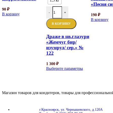
1,5 кг
«Песня с
90
₽
-
+
В корзину
190
₽
В корзину
В КОРЗИНУ
Драже в цв.глазури
«Жемчуг бир/
изумруд/ сер.» №
122
1 300
₽
Выберите параметры
Магазин товаров для кондитеров, товары для профессиональной
г.Красноярск, ул. Чернышевского, д.120А