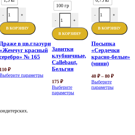
1,5 кг
0,75 кг
100 гр
-
+
-
+
-
+
В КОРЗИНУ
В КОРЗИНУ
В КОРЗИНУ
Драже в цв.глазури
Посыпка
Завитки
«Жемчуг красный
«Сердечки
клубничные,
серебро» № 165
красно-белые»
Callebaut,
(мини)
Бельгия
110
₽
Выберите параметры
40
₽
–
80
₽
175
₽
Выберите
Выберите
параметры
параметры
кондитерских.