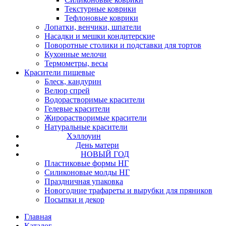
Текстурные коврики
Тефлоновые коврики
Лопатки, венчики, шпатели
Насадки и мешки кондитерские
Поворотные столики и подставки для тортов
Кухонные мелочи
Термометры, весы
Красители пищевые
Блеск, кандурин
Велюр спрей
Водорастворимые красители
Гелевые красители
Жирорастворимые красители
Натуральные красители
Хэллоуин
День матери
НОВЫЙ ГОД
Пластиковые формы НГ
Силиконовые молды НГ
Праздничная упаковка
Новогодние трафареты и вырубки для пряников
Посыпки и декор
Главная
Каталог