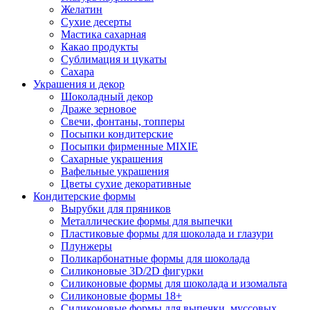
Желатин
Сухие десерты
Мастика сахарная
Какао продукты
Сублимация и цукаты
Сахара
Украшения и декор
Шоколадный декор
Драже зерновое
Свечи, фонтаны, топперы
Посыпки кондитерские
Посыпки фирменные MIXIE
Сахарные украшения
Вафельные украшения
Цветы сухие декоративные
Кондитерские формы
Вырубки для пряников
Металлические формы для выпечки
Пластиковые формы для шоколада и глазури
Плунжеры
Поликарбонатные формы для шоколада
Силиконовые 3D/2D фигурки
Силиконовые формы для шоколада и изомальта
Силиконовые формы 18+
Силиконовые формы для выпечки, муссовых