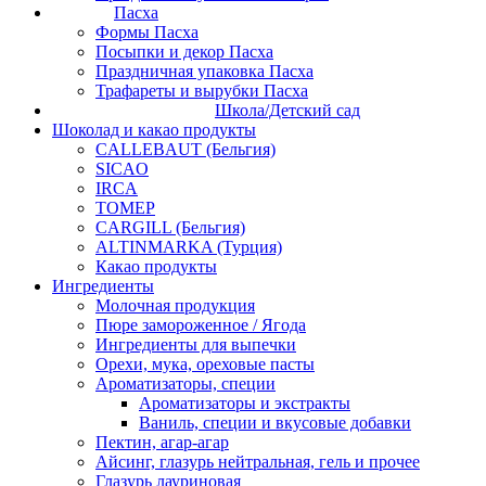
Пасха
Формы Пасха
Посыпки и декор Пасха
Праздничная упаковка Пасха
Трафареты и вырубки Пасха
Школа/Детский сад
Шоколад и какао продукты
CALLEBAUT (Бельгия)
SICAO
IRCA
ТОМЕР
CARGILL (Бельгия)
ALTINMARKA (Турция)
Какао продукты
Ингредиенты
Молочная продукция
Пюре замороженное / Ягода
Ингредиенты для выпечки
Орехи, мука, ореховые пасты
Ароматизаторы, специи
Ароматизаторы и экстракты
Ваниль, специи и вкусовые добавки
Пектин, агар-агар
Айсинг, глазурь нейтральная, гель и прочее
Глазурь лауриновая