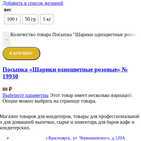
Добавить в список желаний
вес
100 г
50 гр
1 кг
Количество товара Посыпка "Шарики одноцветные розовы
-
В КОРЗИНУ
Посыпка «Шарики одноцветные розовые» №
19930
80
₽
Выберите параметры
Этот товар имеет несколько вариаций.
Опции можно выбрать на странице товара.
Магазин товаров для кондитеров, товары для профессиональной
и для домашней выпечки, сырье и инвентарь для баров кафе и
кондитерских.
г.Красноярск, ул. Чернышевского, д.120А