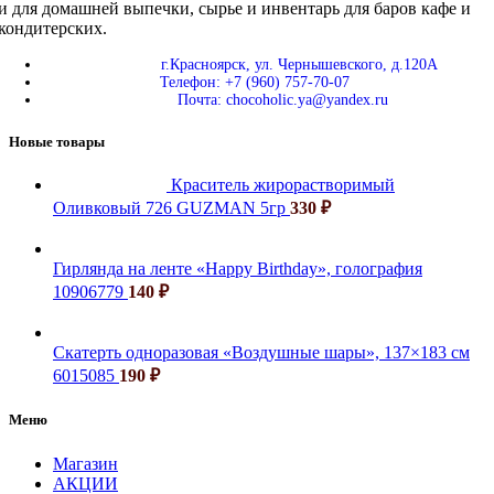
и для домашней выпечки, сырье и инвентарь для баров кафе и
кондитерских.
г.Красноярск, ул. Чернышевского, д.120А
Телефон: +7 (960) 757-70-07
Почта: chocoholic.ya@yandex.ru
Новые товары
Краситель жирорастворимый
Оливковый 726 GUZMAN 5гр
330
₽
Гирлянда на ленте «Happy Birthday», голография
10906779
140
₽
Скатерть одноразовая «Воздушные шары», 137×183 см
6015085
190
₽
Меню
Магазин
АКЦИИ