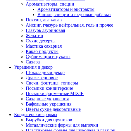
Ароматизаторы, специи
Ароматизаторы и экстракты
Ваниль, специи и вкусовые добавки
Пектин, агар-агар
Айсинг, глазурь нейтральная, гель и прочее
Глазурь лауриновая
Желатин
Сухие десерты
Мастика сахарная
Какао продукты
Сублимация и цукаты
Сахара
Украшения и декор
Шоколадный декор
Драже зерновое
Свечи, фонтаны, топперы
Посыпки кондитерские
Посыпки фирменные MIXIE
Сахарные украшения
Вафельные украшения
Цветы сухие декоративные
Кондитерские формы
Вырубки для пряников
Металлические формы для выпечки
Пластиковые формы для шоколада и глазури