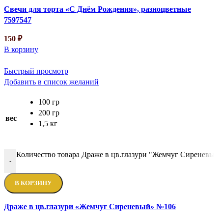
Свечи для торта «С Днём Рождения», разноцветные
7597547
150
₽
В корзину
Быстрый просмотр
Добавить в список желаний
100 гр
200 гр
вес
1,5 кг
Количество товара Драже в цв.глазури "Жемчуг Сиреневы
-
В КОРЗИНУ
Драже в цв.глазури «Жемчуг Сиреневый» №106