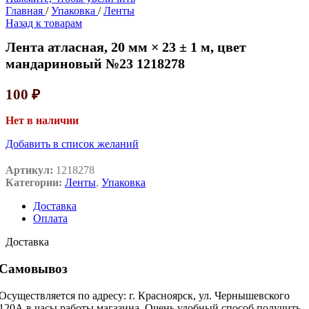
Главная
/
Упаковка
/
Ленты
Назад к товарам
Лента атласная, 20 мм × 23 ± 1 м, цвет
мандариновый №23 1218278
100
₽
Нет в наличии
Добавить в список желаний
Артикул:
1218278
Категории:
Ленты
,
Упаковка
Доставка
Оплата
Доставка
Самовывоз
Осуществляется по адресу: г. Красноярск, ул. Чернышевского
120А в часы работы магазина. Очень удобный способ получить