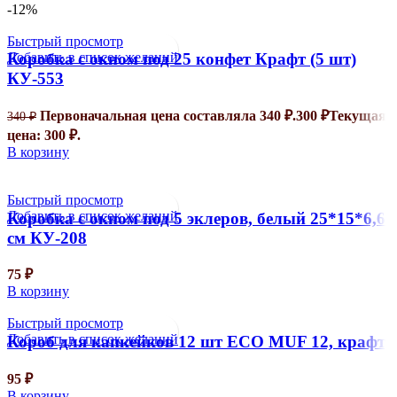
-12%
Быстрый просмотр
Добавить в список желаний
Коробка с окном под 25 конфет Крафт (5 шт)
КУ-553
Первоначальная цена составляла 340 ₽.
300
₽
Текущая
340
₽
цена: 300 ₽.
В корзину
Быстрый просмотр
Добавить в список желаний
Коробка с окном под 5 эклеров, белый 25*15*6,6
см КУ-208
75
₽
В корзину
Быстрый просмотр
Добавить в список желаний
Короб для капкейков 12 шт ЕСО MUF 12, крафт
95
₽
В корзину