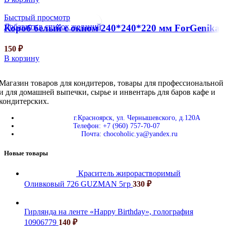
Быстрый просмотр
Добавить в список желаний
Короб белый с окном 240*240*220 мм ForGenika
150
₽
В корзину
Магазин товаров для кондитеров, товары для профессиональной
и для домашней выпечки, сырье и инвентарь для баров кафе и
кондитерских.
г.Красноярск, ул. Чернышевского, д.120А
Телефон: +7 (960) 757-70-07
Почта: chocoholic.ya@yandex.ru
Новые товары
Краситель жирорастворимый
Оливковый 726 GUZMAN 5гр
330
₽
Гирлянда на ленте «Happy Birthday», голография
10906779
140
₽