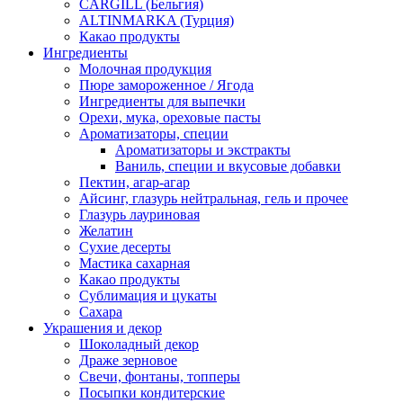
CARGILL (Бельгия)
ALTINMARKA (Турция)
Какао продукты
Ингредиенты
Молочная продукция
Пюре замороженное / Ягода
Ингредиенты для выпечки
Орехи, мука, ореховые пасты
Ароматизаторы, специи
Ароматизаторы и экстракты
Ваниль, специи и вкусовые добавки
Пектин, агар-агар
Айсинг, глазурь нейтральная, гель и прочее
Глазурь лауриновая
Желатин
Сухие десерты
Мастика сахарная
Какао продукты
Сублимация и цукаты
Сахара
Украшения и декор
Шоколадный декор
Драже зерновое
Свечи, фонтаны, топперы
Посыпки кондитерские