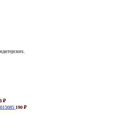
ондитерских.
40
₽
6015085
190
₽