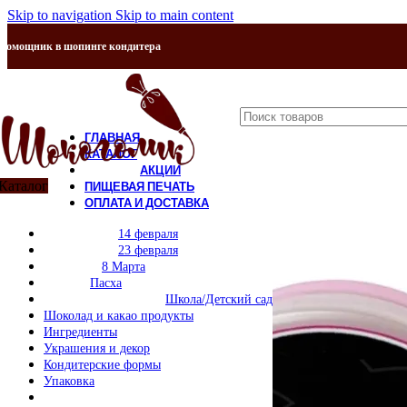
Skip to navigation
Skip to main content
Помощник в шопинге кондитера
ГЛАВНАЯ
КАТАЛОГ
АКЦИИ
Каталог
ПИЩЕВАЯ ПЕЧАТЬ
ОПЛАТА И ДОСТАВКА
КОНТАКТЫ
14 февраля
О НАС
23 февраля
8 Марта
Пасха
Школа/Детский сад
Шоколад и какао продукты
Ингредиенты
Украшения и декор
Кондитерские формы
Упаковка