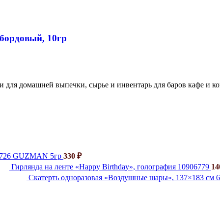
бордовый, 10гр
и для домашней выпечки, сырье и инвентарь для баров кафе и к
й 726 GUZMAN 5гр
330
₽
Гирлянда на ленте «Happy Birthday», голография 10906779
1
Скатерть одноразовая «Воздушные шары», 137×183 см 