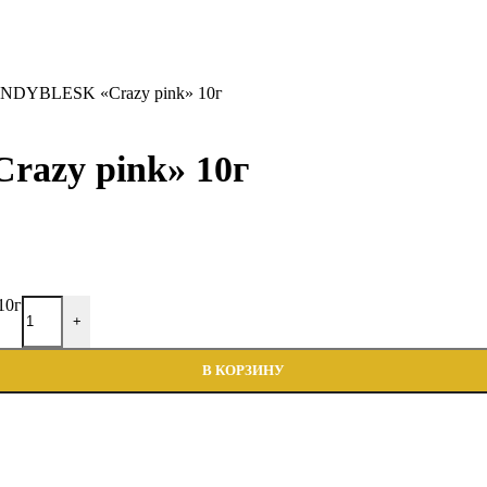
NDYBLESK «Crazy pink» 10г
azy pink» 10г
10г
+
В КОРЗИНУ