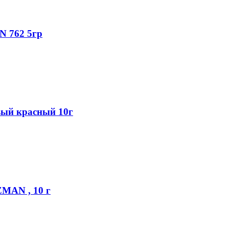
 762 5гр
вый красный 10г
MAN , 10 г