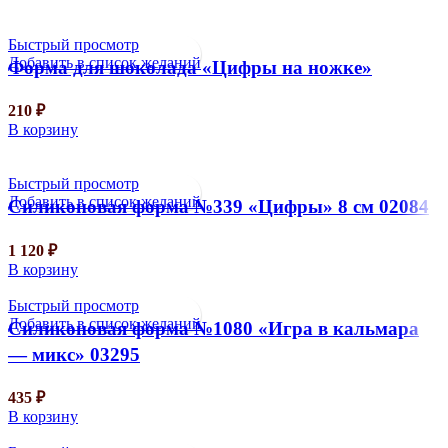
Быстрый просмотр
Добавить в список желаний
Форма для шоколада «Цифры на ножке»
210
₽
В корзину
Быстрый просмотр
Добавить в список желаний
Силиконовая форма №339 «Цифры» 8 см 02084
1 120
₽
В корзину
Быстрый просмотр
Добавить в список желаний
Силиконовая форма №1080 «Игра в кальмара
— микс» 03295
435
₽
В корзину