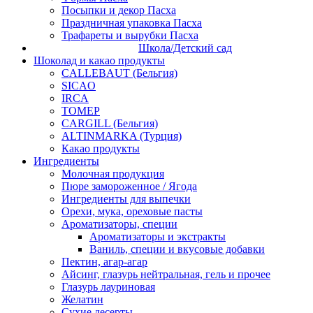
Посыпки и декор Пасха
Праздничная упаковка Пасха
Трафареты и вырубки Пасха
Школа/Детский сад
Шоколад и какао продукты
CALLEBAUT (Бельгия)
SICAO
IRCA
ТОМЕР
CARGILL (Бельгия)
ALTINMARKA (Турция)
Какао продукты
Ингредиенты
Молочная продукция
Пюре замороженное / Ягода
Ингредиенты для выпечки
Орехи, мука, ореховые пасты
Ароматизаторы, специи
Ароматизаторы и экстракты
Ваниль, специи и вкусовые добавки
Пектин, агар-агар
Айсинг, глазурь нейтральная, гель и прочее
Глазурь лауриновая
Желатин
Сухие десерты