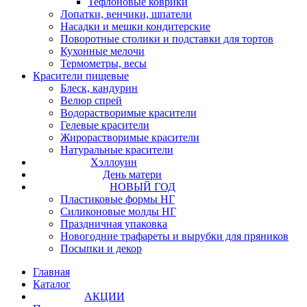
Тефлоновые коврики
Лопатки, венчики, шпатели
Насадки и мешки кондитерские
Поворотные столики и подставки для тортов
Кухонные мелочи
Термометры, весы
Красители пищевые
Блеск, кандурин
Велюр спрей
Водорастворимые красители
Гелевые красители
Жирорастворимые красители
Натуральные красители
Хэллоуин
День матери
НОВЫЙ ГОД
Пластиковые формы НГ
Силиконовые молды НГ
Праздничная упаковка
Новогодние трафареты и вырубки для пряников
Посыпки и декор
Главная
Каталог
АКЦИИ