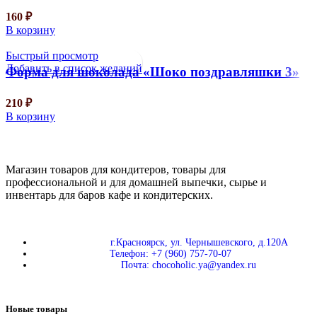
160
₽
В корзину
Быстрый просмотр
Добавить в список желаний
Форма для шоколада «Шоко поздравляшки 3»
210
₽
В корзину
Магазин товаров для кондитеров, товары для
профессиональной и для домашней выпечки, сырье и
инвентарь для баров кафе и кондитерских.
г.Красноярск, ул. Чернышевского, д.120А
Телефон: +7 (960) 757-70-07
Почта: chocoholic.ya@yandex.ru
Новые товары