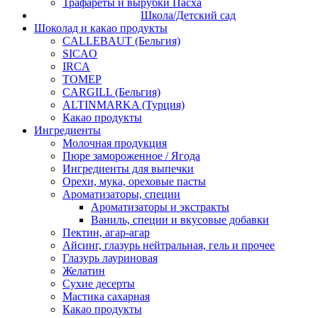
Трафареты и вырубки Пасха
Школа/Детский сад
Шоколад и какао продукты
CALLEBAUT (Бельгия)
SICAO
IRCA
ТОМЕР
CARGILL (Бельгия)
ALTINMARKA (Турция)
Какао продукты
Ингредиенты
Молочная продукция
Пюре замороженное / Ягода
Ингредиенты для выпечки
Орехи, мука, ореховые пасты
Ароматизаторы, специи
Ароматизаторы и экстракты
Ваниль, специи и вкусовые добавки
Пектин, агар-агар
Айсинг, глазурь нейтральная, гель и прочее
Глазурь лауриновая
Желатин
Сухие десерты
Мастика сахарная
Какао продукты