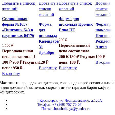
Добавить в список
Добавить в
Добавить в список
Добавить 
желаний
список
желаний
список
желаний
желаний
Силиконовая
Форма для
форма №1657
Форма
шоколада Кролик
Форма дл
«Пингвин» №3 в
для
Елка НГ
шоколада
наушниках 04176
шоколада
Плитка с
200
₽
Календарь
Рождеств
Первоначальная
1 100
₽
31
Ангел
Первоначальная
цена составляла
Декабря
цена составляла 1
200 ₽.
180
₽
Текущая
190
₽
100 ₽.
950
₽
Текущая
120
₽
цена: 180 ₽.
В корзину
цена: 950 ₽.
В корзину
В корзину
В корзину
Магазин товаров для кондитеров, товары для профессиональной
и для домашней выпечки, сырье и инвентарь для баров кафе и
кондитерских.
г.Красноярск, ул. Чернышевского, д.120А
Телефон: +7 (960) 757-70-07
Почта: chocoholic.ya@yandex.ru