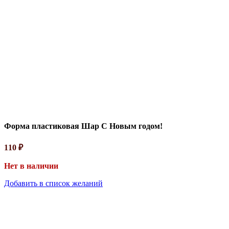
Форма пластиковая Шар С Новым годом!
110
₽
Нет в наличии
Добавить в список желаний
Форма для шоколада Веник дубовый
90
₽
Силиконовая формы №1472 "Мужчина в полном расцвете сил"