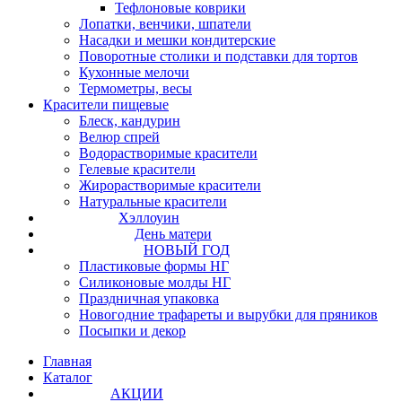
Тефлоновые коврики
Лопатки, венчики, шпатели
Насадки и мешки кондитерские
Поворотные столики и подставки для тортов
Кухонные мелочи
Термометры, весы
Красители пищевые
Блеск, кандурин
Велюр спрей
Водорастворимые красители
Гелевые красители
Жирорастворимые красители
Натуральные красители
Хэллоуин
День матери
НОВЫЙ ГОД
Пластиковые формы НГ
Силиконовые молды НГ
Праздничная упаковка
Новогодние трафареты и вырубки для пряников
Посыпки и декор
Главная
Каталог
АКЦИИ