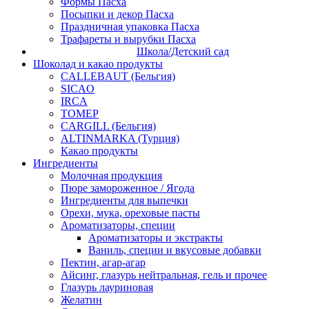
Формы Пасха
Посыпки и декор Пасха
Праздничная упаковка Пасха
Трафареты и вырубки Пасха
Школа/Детский сад
Шоколад и какао продукты
CALLEBAUT (Бельгия)
SICAO
IRCA
ТОМЕР
CARGILL (Бельгия)
ALTINMARKA (Турция)
Какао продукты
Ингредиенты
Молочная продукция
Пюре замороженное / Ягода
Ингредиенты для выпечки
Орехи, мука, ореховые пасты
Ароматизаторы, специи
Ароматизаторы и экстракты
Ваниль, специи и вкусовые добавки
Пектин, агар-агар
Айсинг, глазурь нейтральная, гель и прочее
Глазурь лауриновая
Желатин