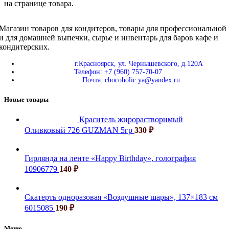
на странице товара.
Магазин товаров для кондитеров, товары для профессиональной
и для домашней выпечки, сырье и инвентарь для баров кафе и
кондитерских.
г.Красноярск, ул. Чернышевского, д.120А
Телефон: +7 (960) 757-70-07
Почта: chocoholic.ya@yandex.ru
Новые товары
Краситель жирорастворимый
Оливковый 726 GUZMAN 5гр
330
₽
Гирлянда на ленте «Happy Birthday», голография
10906779
140
₽
Скатерть одноразовая «Воздушные шары», 137×183 см
6015085
190
₽
Меню