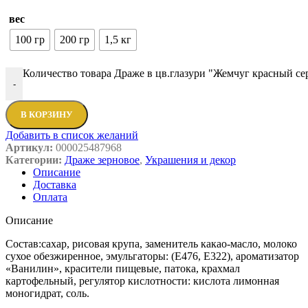
вес
100 гр
200 гр
1,5 кг
Количество товара Драже в цв.глазури "Жемчуг красный се
-
В КОРЗИНУ
Добавить в список желаний
Артикул:
000025487968
Категории:
Драже зерновое
,
Украшения и декор
Описание
Доставка
Оплата
Описание
Состав:сахар, рисовая крупа, заменитель какао-масло, молоко
сухое обезжиренное, эмульгаторы: (Е476, Е322), ароматизатор
«Ванилин», красители пищевые, патока, крахмал
картофельный, регулятор кислотности: кислота лимонная
моногидрат, соль.