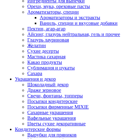
Ингредиенты для выпечки
Орехи, мука, ореховые пасты
Ароматизаторы, специи
Ароматизаторы и экстракты
Ваниль, специи и вкусовые добавки
Пектин, агар-агар
Айсинг, глазурь нейтральная, гель и прочее
Глазурь лауриновая
Желатин
Сухие десерты
Мастика сахарная
Какао продукты
Сублимация и цукаты
Сахара
Украшения и декор
Шоколадный декор
Драже зерновое
Свечи, фонтаны, топперы
Посыпки кондитерские
Посыпки фирменные MIXIE
Сахарные украшения
Вафельные украшения
Цветы сухие декоративные
Кондитерские формы
Вырубки для пряников