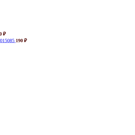
40
₽
6015085
190
₽