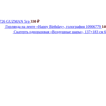
й 726 GUZMAN 5гр
330
₽
Гирлянда на ленте «Happy Birthday», голография 10906779
1
Скатерть одноразовая «Воздушные шары», 137×183 см 