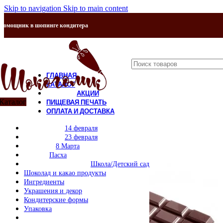
Skip to navigation
Skip to main content
Помощник в шопинге кондитера
ГЛАВНАЯ
КАТАЛОГ
АКЦИИ
Каталог
ПИЩЕВАЯ ПЕЧАТЬ
ОПЛАТА И ДОСТАВКА
Продано
КОНТАКТЫ
14 февраля
О НАС
23 февраля
8 Марта
Пасха
Школа/Детский сад
Шоколад и какао продукты
Ингредиенты
Украшения и декор
Кондитерские формы
Упаковка