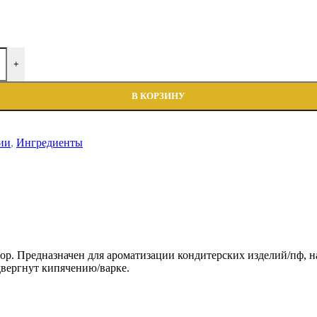
+
В КОРЗИНУ
ии
,
Ингредиенты
 Предназначен для ароматизации кондитерских изделий/пф, нап
вергнут кипячению/варке.