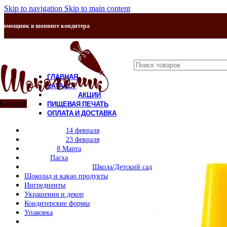
Skip to navigation
Skip to main content
Помощник в шопинге кондитера
ГЛАВНАЯ
КАТАЛОГ
АКЦИИ
Каталог
ПИЩЕВАЯ ПЕЧАТЬ
ОПЛАТА И ДОСТАВКА
КОНТАКТЫ
14 февраля
О НАС
23 февраля
8 Марта
Пасха
Школа/Детский сад
Шоколад и какао продукты
Ингредиенты
Украшения и декор
Кондитерские формы
Упаковка