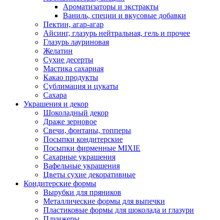
Ароматизаторы и экстракты
Ваниль, специи и вкусовые добавки
Пектин, агар-агар
Айсинг, глазурь нейтральная, гель и прочее
Глазурь лауриновая
Желатин
Сухие десерты
Мастика сахарная
Какао продукты
Сублимация и цукаты
Сахара
Украшения и декор
Шоколадный декор
Драже зерновое
Свечи, фонтаны, топперы
Посыпки кондитерские
Посыпки фирменные MIXIE
Сахарные украшения
Вафельные украшения
Цветы сухие декоративные
Кондитерские формы
Вырубки для пряников
Металлические формы для выпечки
Пластиковые формы для шоколада и глазури
Плунжеры