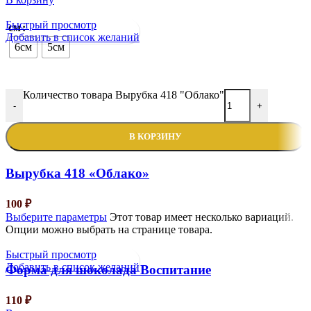
Быстрый просмотр
см
Добавить в список желаний
6см
5см
Количество товара Вырубка 418 "Облако"
-
+
В КОРЗИНУ
Вырубка 418 «Облако»
100
₽
Выберите параметры
Этот товар имеет несколько вариаций.
Опции можно выбрать на странице товара.
Быстрый просмотр
Добавить в список желаний
Форма для шоколада Воспитание
110
₽