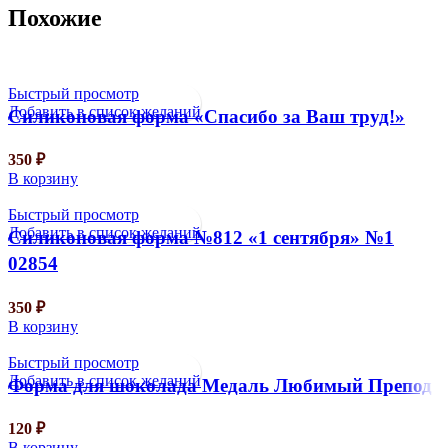
Похожие
Быстрый просмотр
Добавить в список желаний
Силиконовая форма «Спасибо за Ваш труд!»
350
₽
В корзину
Быстрый просмотр
Добавить в список желаний
Силиконовая форма №812 «1 сентября» №1
02854
350
₽
В корзину
Быстрый просмотр
Добавить в список желаний
Форма для шоколада Медаль Любимый Препод
120
₽
В корзину