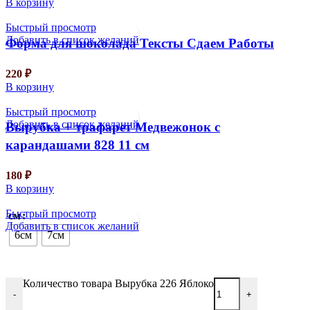
В корзину
Быстрый просмотр
Добавить в список желаний
Форма для шоколада Тексты Сдаем Работы
220
₽
В корзину
Быстрый просмотр
Добавить в список желаний
Вырубка + трафарет Медвежонок с
карандашами 828 11 см
180
₽
В корзину
Быстрый просмотр
см
Добавить в список желаний
6см
7см
Количество товара Вырубка 226 Яблоко
-
+