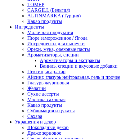
ТОМЕР
CARGILL (Бельгия)
ALTINMARKA (Турция)
Какао продукты
Ингредиенты
Молочная продукция
Пюре замороженное / Ягода
Ингредиенты для выпечки
Орехи, мука, ореховые пасты
Ароматизаторы, специи
Ароматизаторы и экстракты
Ваниль, специи и вкусовые добавки
Пектин, агар-агар
Айсинг, глазурь нейтральная, гель и прочее
Глазурь лауриновая
Желатин
Сухие десерты
Мастика сахарная
Какао продукты
Сублимация и цукаты
Сахара
Украшения и декор
Шоколадный декор
Драже зерновое
Свечи, фонтаны, топперы