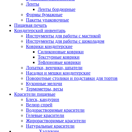
Ленты
Ленты бордюрные
Формы бумажные
Пакеты упаковочные
Пищевая печать
Кондитерский инвентарь
Инструменты для работы с мастикой
Инструменты для работы с шоколадом
Коврики кондитерские
Силиконовые коврики
Текстурные коврики
Тефлоновые коврики
Лопатки, венчики, шпатели
Насадки и мешки кондитерские
Поворотные столики и подставки для тортов
Кухонные мелочи
Термометры, весы
Красители пищевые
Блеск, кандурин
Велюр спрей
Водорастворимые красители
Гелевые красители
Жирорастворимые красители
Натуральные красители
Хэллоуин