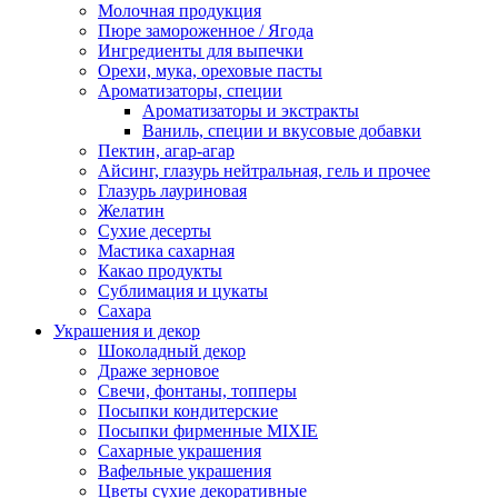
Молочная продукция
Пюре замороженное / Ягода
Ингредиенты для выпечки
Орехи, мука, ореховые пасты
Ароматизаторы, специи
Ароматизаторы и экстракты
Ваниль, специи и вкусовые добавки
Пектин, агар-агар
Айсинг, глазурь нейтральная, гель и прочее
Глазурь лауриновая
Желатин
Сухие десерты
Мастика сахарная
Какао продукты
Сублимация и цукаты
Сахара
Украшения и декор
Шоколадный декор
Драже зерновое
Свечи, фонтаны, топперы
Посыпки кондитерские
Посыпки фирменные MIXIE
Сахарные украшения
Вафельные украшения
Цветы сухие декоративные