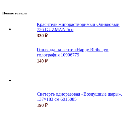
Новые товары
Краситель жирорастворимый Оливковый
726 GUZMAN 5гр
330
₽
Гирлянда на ленте «Happy Birthday»,
голография 10906779
140
₽
Скатерть одноразовая «Воздушные шары»,
137×183 см 6015085
190
₽