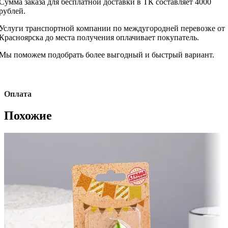
Сумма заказа для бесплатной доставки в ТК составляет 4000
рублей.
Услуги транспортной компании по междугородней перевозке от
Красноярска до места получения оплачивает покупатель.
Мы поможем подобрать более выгодный и быстрый вариант.
Оплата
Похожие
Б
п
Д
с
ж
С
в