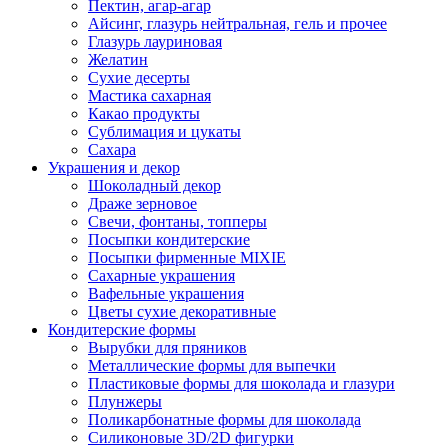
Пектин, агар-агар
Айсинг, глазурь нейтральная, гель и прочее
Глазурь лауриновая
Желатин
Сухие десерты
Мастика сахарная
Какао продукты
Сублимация и цукаты
Сахара
Украшения и декор
Шоколадный декор
Драже зерновое
Свечи, фонтаны, топперы
Посыпки кондитерские
Посыпки фирменные MIXIE
Сахарные украшения
Вафельные украшения
Цветы сухие декоративные
Кондитерские формы
Вырубки для пряников
Металлические формы для выпечки
Пластиковые формы для шоколада и глазури
Плунжеры
Поликарбонатные формы для шоколада
Силиконовые 3D/2D фигурки