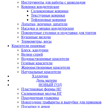
Инструменты для работы с шоколадом
Коврики кондитерские
Силиконовые коврики
Текстурные коврики
Тефлоновые коврики
Лопатки, венчики, шпатели
Насадки и мешки кондитерские
Поворотные столики и подставки для тортов
Кухонные мелочи
Термометры, весы
Красители пищевые
Блеск, кандурин
Велюр спрей
Водорастворимые красители
Гелевые красители
Жирорастворимые красители
Натуральные красители
Хэллоуин
День матери
НОВЫЙ ГОД
Пластиковые формы НГ
Силиконовые молды НГ
Праздничная упаковка
Новогодние трафареты и вырубки для пряников
Посыпки и декор