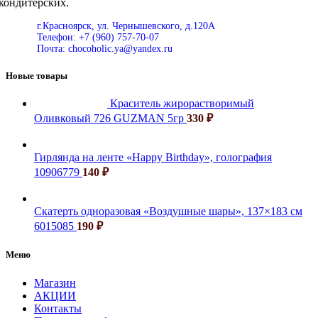
кондитерских.
г.Красноярск, ул. Чернышевского, д.120А
Телефон: +7 (960) 757-70-07
Почта: chocoholic.ya@yandex.ru
Новые товары
Краситель жирорастворимый
Оливковый 726 GUZMAN 5гр
330
₽
Гирлянда на ленте «Happy Birthday», голография
10906779
140
₽
Скатерть одноразовая «Воздушные шары», 137×183 см
6015085
190
₽
Меню
Магазин
АКЦИИ
Контакты