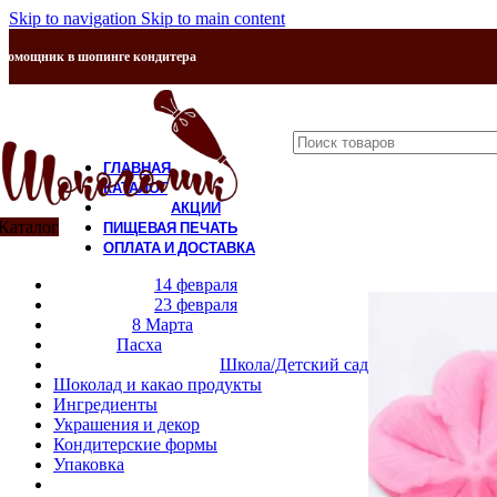
Skip to navigation
Skip to main content
Помощник в шопинге кондитера
ГЛАВНАЯ
КАТАЛОГ
АКЦИИ
Каталог
ПИЩЕВАЯ ПЕЧАТЬ
ОПЛАТА И ДОСТАВКА
ПРОДАНО
КОНТАКТЫ
14 февраля
О НАС
23 февраля
8 Марта
Пасха
Школа/Детский сад
Шоколад и какао продукты
Ингредиенты
Украшения и декор
Кондитерские формы
Упаковка