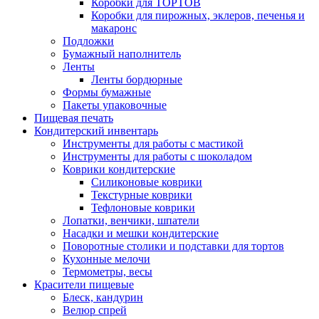
Коробки для ТОРТОВ
Коробки для пирожных, эклеров, печенья и
макаронс
Подложки
Бумажный наполнитель
Ленты
Ленты бордюрные
Формы бумажные
Пакеты упаковочные
Пищевая печать
Кондитерский инвентарь
Инструменты для работы с мастикой
Инструменты для работы с шоколадом
Коврики кондитерские
Силиконовые коврики
Текстурные коврики
Тефлоновые коврики
Лопатки, венчики, шпатели
Насадки и мешки кондитерские
Поворотные столики и подставки для тортов
Кухонные мелочи
Термометры, весы
Красители пищевые
Блеск, кандурин
Велюр спрей