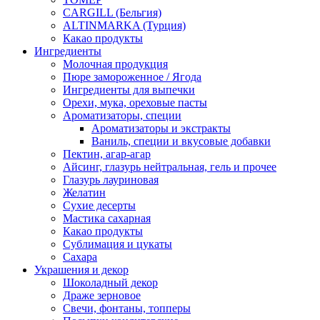
CARGILL (Бельгия)
ALTINMARKA (Турция)
Какао продукты
Ингредиенты
Молочная продукция
Пюре замороженное / Ягода
Ингредиенты для выпечки
Орехи, мука, ореховые пасты
Ароматизаторы, специи
Ароматизаторы и экстракты
Ваниль, специи и вкусовые добавки
Пектин, агар-агар
Айсинг, глазурь нейтральная, гель и прочее
Глазурь лауриновая
Желатин
Сухие десерты
Мастика сахарная
Какао продукты
Сублимация и цукаты
Сахара
Украшения и декор
Шоколадный декор
Драже зерновое
Свечи, фонтаны, топперы