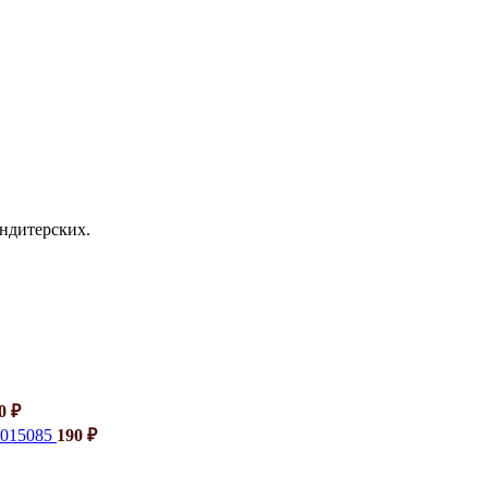
ондитерских.
40
₽
6015085
190
₽