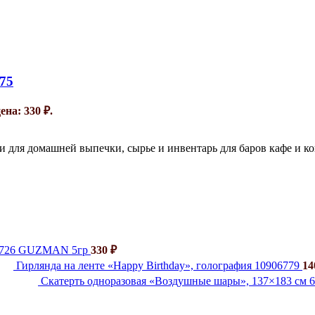
75
на: 330 ₽.
и для домашней выпечки, сырье и инвентарь для баров кафе и к
й 726 GUZMAN 5гр
330
₽
Гирлянда на ленте «Happy Birthday», голография 10906779
1
Скатерть одноразовая «Воздушные шары», 137×183 см 