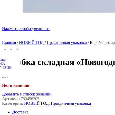
Нажмите, чтобы увеличить
Главная
/
НОВЫЙ ГОД
/
Праздничная упаковка
/
Коробка склад
Коробка складная «Новогодни
и
овая
е, размер
402
 цвет
" 02189
00
₽
50
₽
Нет в наличии
Добавить в список желаний
Артикул:
789456205
Категории:
НОВЫЙ ГОД
,
Праздничная упаковка
Доставка