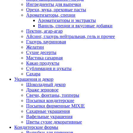
Ингредиенты для выпечки
Орехи, мука, ореховые пасты
Ароматизаторы, специи
Ароматизаторы и экстракты
Ваниль, специи и вкусовые добавки
Пектин, агар-агар
Айсинг, глазурь нейтральная, гель и прочее
Глазурь лауриновая
Желатин
Сухие десерты
Мастика сахарная
Какао продукты
Сублимация и цукаты
Сахара
Украшения и декор
Шоколадный декор
Драже зерновое
Свечи, фонтаны, топперы
Посыпки кондитерские
Посыпки фирменные MIXIE
Сахарные украшения
Вафельные украшения
Цветы сухие декоративные
Кондитерские формы
Вырубки для пряников