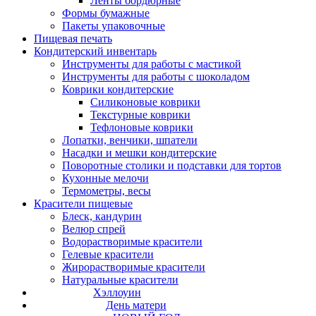
Ленты бордюрные
Формы бумажные
Пакеты упаковочные
Пищевая печать
Кондитерский инвентарь
Инструменты для работы с мастикой
Инструменты для работы с шоколадом
Коврики кондитерские
Силиконовые коврики
Текстурные коврики
Тефлоновые коврики
Лопатки, венчики, шпатели
Насадки и мешки кондитерские
Поворотные столики и подставки для тортов
Кухонные мелочи
Термометры, весы
Красители пищевые
Блеск, кандурин
Велюр спрей
Водорастворимые красители
Гелевые красители
Жирорастворимые красители
Натуральные красители
Хэллоуин
День матери