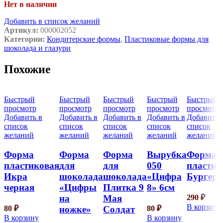
Нет в наличии
Добавить в список желаний
Артикул:
000002052
Категории:
Кондитерские формы
,
Пластиковые формы для
шоколада и глазури
Похожие
Быстрый
Быстрый
Быстрый
Быстрый
Быстрый
просмотр
просмотр
просмотр
просмотр
просмотр
Добавить в
Добавить в
Добавить в
Добавить в
Добавить 
список
список
список
список
список
желаний
желаний
желаний
желаний
желаний
Форма
Форма
Форма
Вырубка
Форма
пластиковая
для
для
050
пластик
Икра
шоколада
шоколада
«Цифра
Бургер
черная
«Цифры
Плитка 9
8» 6см
290
₽
на
Мая
В корзину
80
₽
80
₽
ножке»
Солдат
В корзину
В корзину