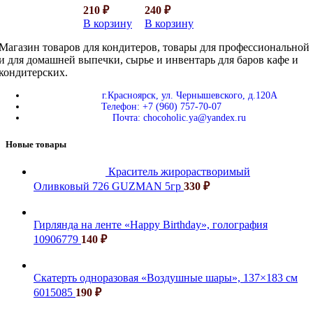
210
₽
240
₽
В корзину
В корзину
Магазин товаров для кондитеров, товары для профессиональной
и для домашней выпечки, сырье и инвентарь для баров кафе и
кондитерских.
г.Красноярск, ул. Чернышевского, д.120А
Телефон: +7 (960) 757-70-07
Почта: chocoholic.ya@yandex.ru
Новые товары
Краситель жирорастворимый
Оливковый 726 GUZMAN 5гр
330
₽
Гирлянда на ленте «Happy Birthday», голография
10906779
140
₽
Скатерть одноразовая «Воздушные шары», 137×183 см
6015085
190
₽